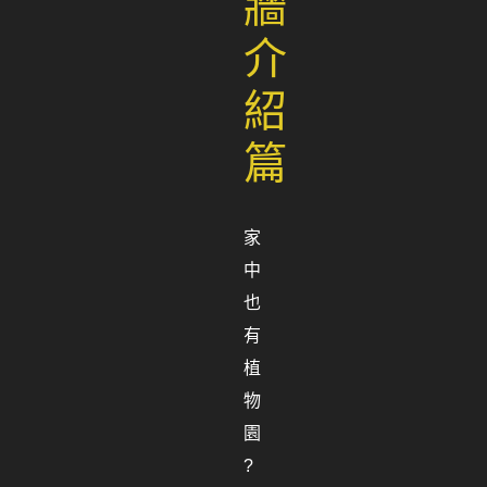
牆
介
紹
篇
家
中
也
有
植
物
園
?