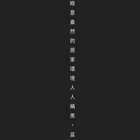
綠
意
盎
然
的
居
家
環
境
人
人
稱
羨
，
盆