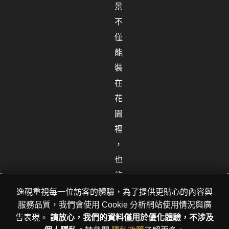
景
不
僅
能
裝
在
花
園
裡
，
也
能
夠
逸硯重視每一位訪客的體驗，為了提供更貼心的內容與
服務品質，我們會使用 Cookie 分析網站使用情況與廣
爬
告表現。
請放心，我們的資料僅用於優化體驗，不涉及
上