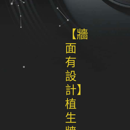
【牆
面
有
設
計】
植
生