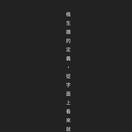
植
生
牆
的
定
義
，
從
字
面
上
看
來
就