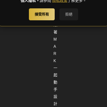
個人隱私。
請參閱
隱私政策
了解更多。
牆
面
接受所有
拒絕
?
跟
著
M
A
R
K
一
起
動
手
設
計