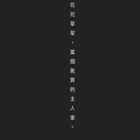
花
花
草
草
，
當
個
氣
質
的
主
人
家
。