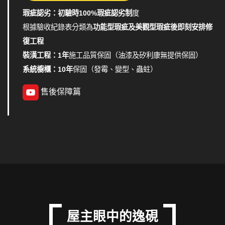
瑕疵認劣：初驗時100%瑕疵認劣制
度
根據驗收紀錄表分類為
功能型瑕疵及美觀型瑕疵後即刻安排修
復工程
裝潢工程：1年
施工品質保固（油漆及矽利康無提供保固）
系統櫥櫃：10年
保固（發霉、變型、蟲蛀）
售後保障篇
屋主眼中的逸硯