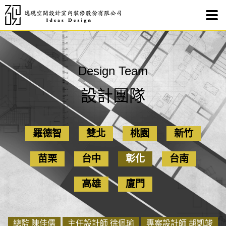
【彰
Design Team
設計團隊
羅德智
雙北
桃園
新竹
苗栗
台中
彰化
台南
高雄
廈門
總監 陳佳儒
主任設計師 徐佩瑜
專案設計師 胡凱竣