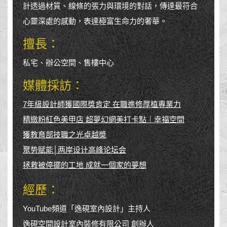
計透過材質、線條的張力與環境的對話，傳達最符合
心靈深處的感動，表達極富生命力的奢華。
擅長：
私宅、辦公空間、售樓中心
媒體採訪：
7年級設計師獲國際獎肯定 在職進修厚植專業力
精緻粉紅色美甲店 超夢幻網美打卡點｜幸福空間
獲教育部技職之光卓越奬
聚势赋能│两岸设计高峰论坛会
拯救被停擺的工地 成就一個家的夢想
經歷：
YouTube頻道「逸硯室內設計」主持人
逸硯空間設計室內裝修有限公司 創辦人