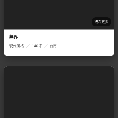
無界
現代風格
／
140坪
／
台南