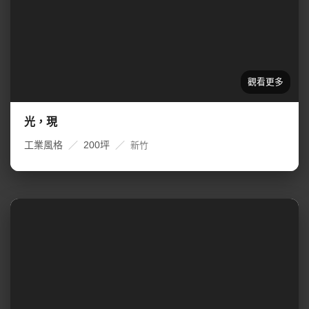
光，現
工業風格
／
200坪
／
新竹