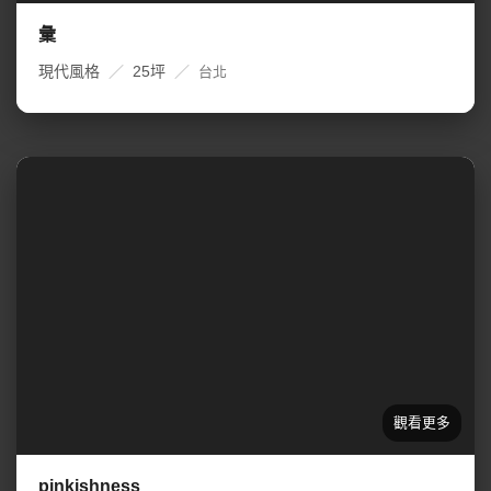
彙
現代風格
／
25坪
／
台北
pinkishness