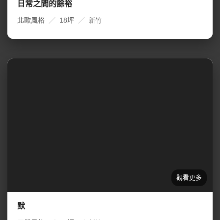
日常之間的餘裕
北歐風格
／
18坪
／
新竹
默