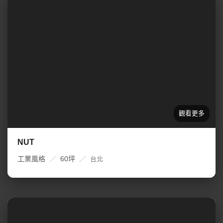
NUT
工業風格
／
60坪
／
台北