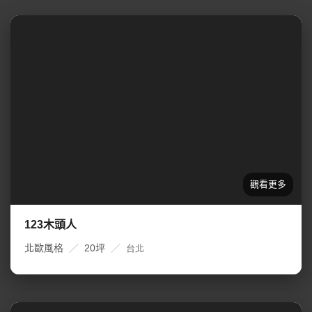
123木頭人
北歐風格
／
20坪
／
台北