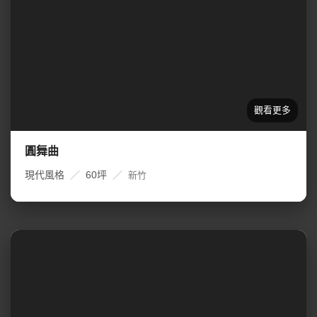
圓舞曲
現代風格
／
60坪
／
新竹