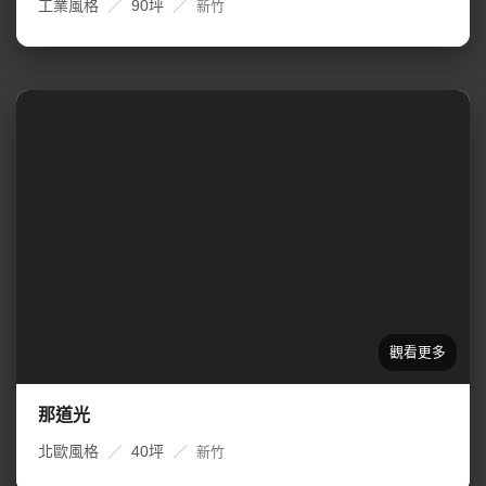
工業風格
／
90坪
／
新竹
那道光
北歐風格
／
40坪
／
新竹