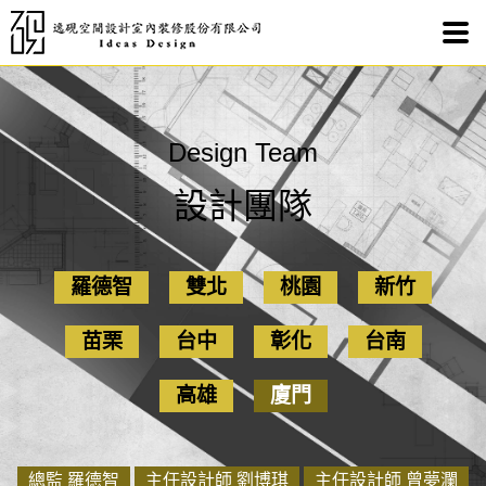
Design Team
設計團隊
羅德智
雙北
桃園
新竹
苗栗
台中
彰化
台南
高雄
廈門
總監 羅德智
主任設計師 劉博琪
主任設計師 曾夢瀾