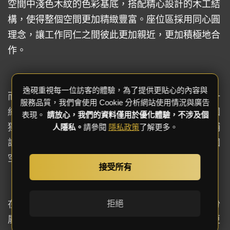
空間中淺色木紋的色彩基底，搭配精心設計的木工結
構，使得整個空間更加精緻豐富。座位區採用同心圓
理念，讓工作同仁之間彼此更加親近，更加積極地合
作。
逸硯重視每一位訪客的體驗，為了提供更貼心的內容與
而在休息區，簡單的油漆跳色技巧，為空間增添了一
服務品質，我們會使用 Cookie 分析網站使用情況與廣告
絲趣味性，與隔柵設計相結合，使得這裡成為了一個
表現。
請放心，我們的資料僅用於優化體驗，不涉及個
獨特而舒適的休憩之所。灰色系地毯和白色地板的鋪
人隱私。
請參閱
隱私政策
了解更多。
設，清晰地劃分出了不同功能的區域，同時也為整個
空間增添了一絲溫暖。
接受所有
拒絕
在這個空間裡，不僅可以完成工作，還可以找到一份
屬於自己的片刻寧靜。這裡不僅是一個工作場所，更