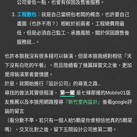
公司會低一點，也會有保固及售後服務。
工程散包：
就是自己當統包老闆的概念，也許要自己
畫圖（也許不用？）相較於前兩者，工程總費用最
低，但是必須自己監工、承擔風險，關於保固跟售後
服務就...。
也許本狼我沒有很多錢可以裝潢，但是本狼我絕對相信『天
下沒有白吃的午餐』，而且陸續看了幾篇踩雷文之後，更加
覺得裝潢業者要慎選。
於是，就開始進行『設計公司』的尋覓之路...
尋找的做法其實很粗淺，
第一關
是七辣那邊的Mobile01版
友推薦以及本狼用網路搜尋
『新竹室內設計』
後看google評
論的留言
（看分數不準，若只有一個人給5顆星你會相信他真的5顆星
嗎），交叉比對之後，留下五間設計公司進第二關。