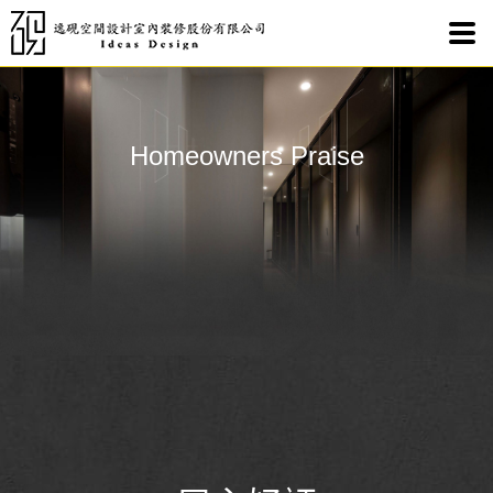
【屋
Homeowners Praise