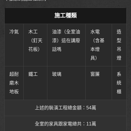
施工種類
冷氣
木工
油漆（全室油
水電
造
（釘天
漆）這在講廢
（含基
型
花板）
話嗎
本燈
吊
具）
燈
超耐
鐵工
玻璃
窗簾
系
磨木
統
地板
櫃
上述的裝潢工程總金額：54萬
全室的家具跟家電總共：11萬