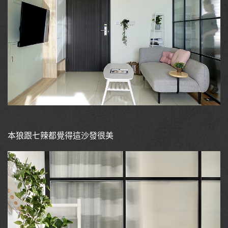
本狼跟七辣都覺得這沙發很美