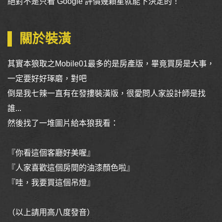
絕對不是只看 Google 評價幾顆星就能下決定的
！
關於裝潢
其實本狼取之Mobile01最多的是房產版，畢竟買房是大事，
一定要好好琢磨，對吧
倒是我七辣一直有在發摟裝潢版，很愛問人家設計師是找
誰...
然後找了一堆圖片給本狼我看：
『你看這個客廳好美喔』
『人家喜歡這個房間的油漆顏色啦』
『哇，我要買這個吊燈』
（以上請用高八度發音）