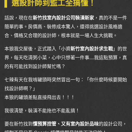
選設計師到監工全搞懂！
話說，現在在
新竹找室內設計公司裝潢新家
，真的不是一件
簡單的事。房價高、裝修成本驚人，還得挑選設計風格適
合、價格又合理的設計師，根本就是一場人生大挑戰。
本狼我交屋後，正式踏入「小資
新竹室內設計求生戰
」的世
界，每天吃清粥小菜，心中只想著一件事....我這點預算，真
的有可能找到設計師幫忙嗎？
七辣有天在我啃罐頭時突然冒出一句：「你什麼時候要開始
找設計師啊？」
本狼的罐頭差點直接飛出去！！
！
我很清楚，裝潢不能拖也不能亂搞
！
要在新竹找到
懂預算控管、又有室內設計品味
的設計公司，