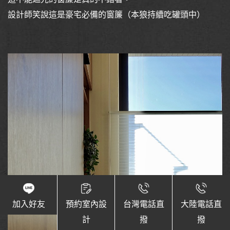
設計師笑說這是豪宅必備的窗簾（本狼持續吃罐頭中）
加入好友
預約室內設
台灣電話直
大陸電話直
計
撥
撥