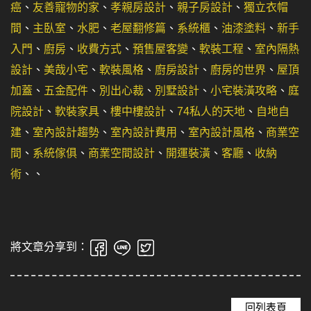
癌
、
友善寵物的家
、
孝親房設計
、
親子房設計
、
獨立衣帽
間
、
主臥室
、
水肥
、
老屋翻修篇
、
系統櫃
、
油漆塗料
、
新手
入門
、
廚房
、
收費方式
、
預售屋客變
、
軟裝工程
、
室內隔熱
設計
、
美哉小宅
、
軟裝風格
、
廚房設計
、
廚房的世界
、
屋頂
加蓋
、
五金配件
、
別出心裁
、
別墅設計
、
小宅裝潢攻略
、
庭
院設計
、
軟裝家具
、
樓中樓設計
、
74私人的天地
、
自地自
建
、
室內設計趨勢
、
室內設計費用
、
室內設計風格
、
商業空
間
、
系統傢俱
、
商業空間設計
、
開運裝潢
、
客廳
、
收納
術
、
、
將文章分享到：
回列表頁