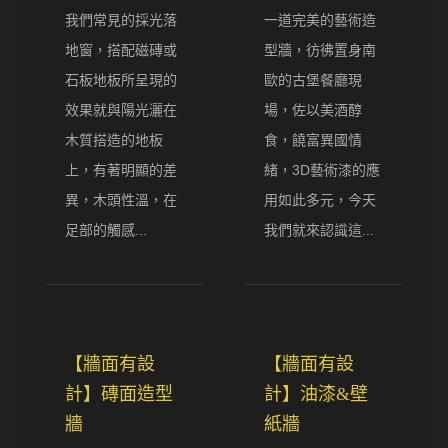
我們常見的採光落
一道完美的藝術造
地窗，搭配磁磚或
型牆，彷彿置身南
石板地板所呈現的
歐的古堡餐廳現
效果就與陽光灑在
場，佐以美酒醇
木質搭造的地板
食，饒富異國情
上，有著明顯的差
緒，3D藝術漆的應
異，木頭性溫，在
用如此多元，今天
足部的觸感...
我們就來認識這...
【牆面有設
【牆面有設
計】磚面造型
計】油漆&壁
牆
紙牆