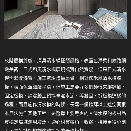
灰階簡樸質感，深具清水模極簡風格，表面色澤柔和紋路細
緻美觀，日式和風清水模展現樸實自然質感，但是日式清水
模需灌漿澆置，施工繁瑣造價昂貴，相對御禾風清水模牆
板，表面色澤細緻平滑，但施工是要好多個師傅來綁鋼筋、
固定板模、請混凝土預拌車灌水泥、等凝固、拆板模這樣的
過程，而且施作清水模的時候，長達一個禮拜以上這空間根
本無法施作其他工程，是選擇上要考慮的。清水模的板材品
質穩定場域運用廣泛，透心材質轉角、收邊、拼接更得心應
手，是設計師規劃簡約設計的最佳板材。