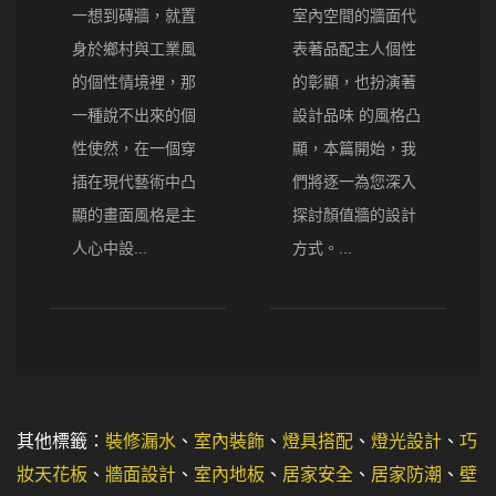
一想到磚牆，就置
室內空間的牆面代
身於鄉村與工業風
表著品配主人個性
的個性情境裡，那
的彰顯，也扮演著
一種說不出來的個
設計品味 的風格凸
性使然，在一個穿
顯，本篇開始，我
插在現代藝術中凸
們將逐一為您深入
顯的畫面風格是主
探討顏值牆的設計
人心中設...
方式。...
其他標籤：
裝修漏水
、
室內裝飾
、
燈具搭配
、
燈光設計
、
巧
妝天花板
、
牆面設計
、
室內地板
、
居家安全
、
居家防潮
、
壁