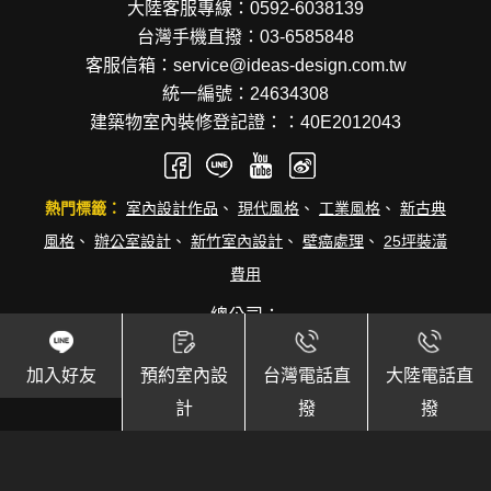
大陸客服專線：0592-6038139
台灣手機直撥：03-6585848
客服信箱：service@ideas-design.com.tw
統一編號：24634308
建築物室內裝修登記證：：40E2012043
熱門標籤：
室內設計作品
、
現代風格
、
工業風格
、
新古典
風格
、
辦公室設計
、
新竹室內設計
、
壁癌處理
、
25坪裝潢
費用
總公司：
新竹縣竹北市成功十三街32號9樓
兩岸直營據點資訊：
台北
，
桃園
，
新竹
，
苗栗
，
台中
，
彰
加入好友
預約室內設
台灣電話直
大陸電話直
化
，
台南
，
高雄
，
廈門
計
撥
撥