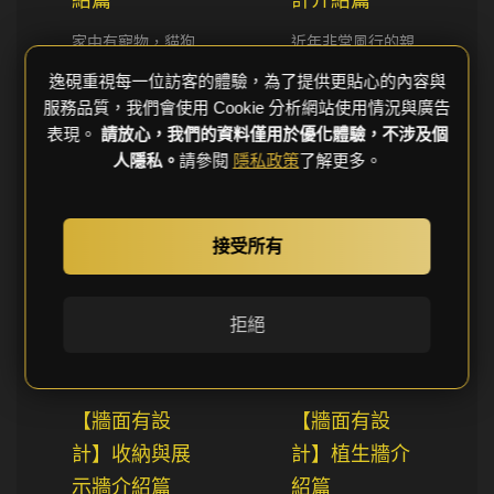
家中有寵物，貓狗
近年非常風行的親
不同調，如何兼具
子房間內的遊樂
逸硯重視每一位訪客的體驗，為了提供更貼心的內容與
服務品質，我們會使用 Cookie 分析網站使用情況與廣告
照顧與提供活動玩
牆，結合了攀岩，
表現。
請放心，我們的資料僅用於優化體驗，不涉及個
耍的綜合功能，為
吊繩，燈光，布
人隱私。
請參閱
隱私政策
了解更多。
家中的寶貝們打造
景，深深吸引了每
一個有趣的寵物牆
個小朋友的心，在
家中，隨時隨地，
接受所有
也能夠將自己...
拒絕
【牆面有設
【牆面有設
計】收納與展
計】植生牆介
示牆介紹篇
紹篇