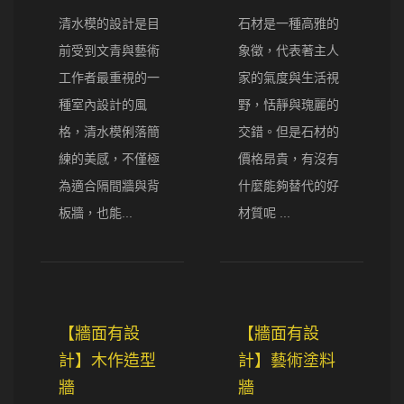
清水模的設計是目
石材是一種高雅的
前受到文青與藝術
象徵，代表著主人
工作者最重視的一
家的氣度與生活視
種室內設計的風
野，恬靜與瑰麗的
格，清水模俐落簡
交錯。但是石材的
練的美感，不僅極
價格昂貴，有沒有
為適合隔間牆與背
什麼能夠替代的好
板牆，也能...
材質呢 ...
【牆面有設
【牆面有設
計】木作造型
計】藝術塗料
牆
牆