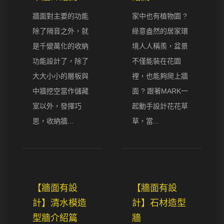
牆面對主要的功能
家中也有植物園 ?
除了隔音之外，就
綠意盎然的居家環
是千變萬化的收納
境人人稱羨，盆景
功能設計了，除了
不僅能裝在花園
大大小小的層板與
裡，也能夠爬上牆
中牆挖空當作儲藏
面 ? 跟著MARK一
室以外，發揮巧
起動手設計花花草
思，收納牆...
草，當...
【牆面有設
【牆面有設
計】清水模造
計】石材造型
型牆介紹篇
牆