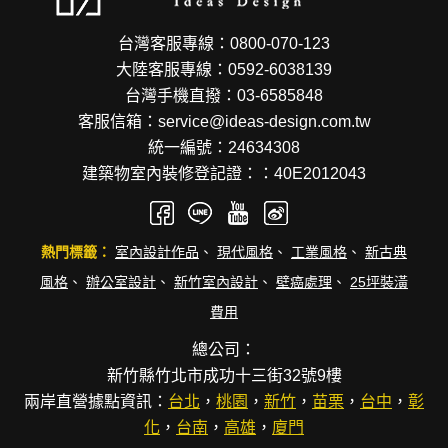
台灣客服專線：0800-070-123
大陸客服專線：0592-6038139
台灣手機直撥：03-6585848
客服信箱：service@ideas-design.com.tw
統一編號：24634308
建築物室內裝修登記證：：40E2012043
熱門標籤：
室內設計作品
、
現代風格
、
工業風格
、
新古典
風格
、
辦公室設計
、
新竹室內設計
、
壁癌處理
、
25坪裝潢
費用
總公司：
新竹縣竹北市成功十三街32號9樓
兩岸直營據點資訊：
台北
，
桃園
，
新竹
，
苗栗
，
台中
，
彰
化
，
台南
，
高雄
，
廈門