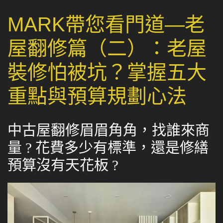
MARK帶您看門道—老
屋翻修篇（二）：老屋
裝修怕被坑？掌握五大
重點與預算規劃心法
中古屋翻修眉眉角角，找誰來商
量 ? 花費多少有標準，還是修繕
預算沒有天花板 ?