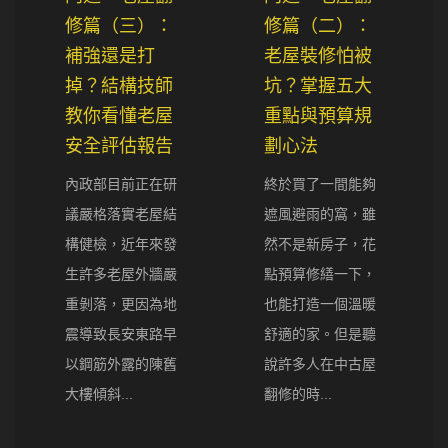
修篇（三）：
修篇（二）：
補強還是打
老屋裝修怕被
掉？結構技師
坑？掌握五大
教你看懂老屋
重點與預算規
安全評估報告
劃心法
內政部目前正在研
終於買了一間能夠
議嚴格落實老屋結
遮風避雨的窩，雖
構健檢，近年來發
然不是新房子，花
生許多老屋外牆嚴
點預算修繕一下，
重剝落，更因為地
也能打造一個溫暖
震導致長安東路早
舒適的家。但是聽
以鋼筋外露的陳舊
說許多人在中古屋
大樓傾斜...
翻修的時...