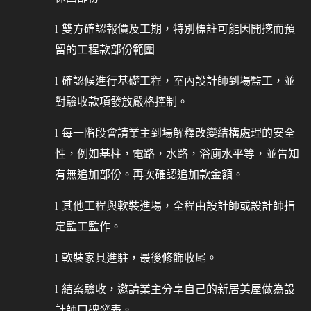
l
雙方確認報價及工期，特別標註可能因開挖而預
留的工程款部份範圍
l
確認候進行基礎工程，室內設計師到場監工，並
對驗收款項發放嚴格控制。
l
每一階段會請業主到場解釋改變結構處理的安全
性，例如基柱，電路，水路，浴廁水平等，並告知
有無追加部份。再次確認追加款金額。
l
其他工程與軟裝進場，全程由設計師或設計師指
定監工監作。
l
軟裝家具進駐，最後修飾收尾。
l
結案驗收，邀請業主分享自己的新居美屋做為設
計師口碑發表。