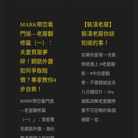
MARK帶您看
【裝潢老屋】
門道—老屋翻
裝潢老屋你該
修篇（一）：
知道的事！
夫妻買屋夢
如果你是第一次裝
碎！鋼筋外露
修就遇上 #老屋翻
如何爭取賠
新、#中古屋翻
償？專家教你4
修，不要錯過這支
步自救！
八分鐘短片，Joy
MARK帶您看門道
總監詳解老屋翻修
—老屋翻修篇
要不可忽略的每個
（一）」：買屋驚
細節，從...
見鋼筋外露、海砂
屋怎麼辦？從拍照