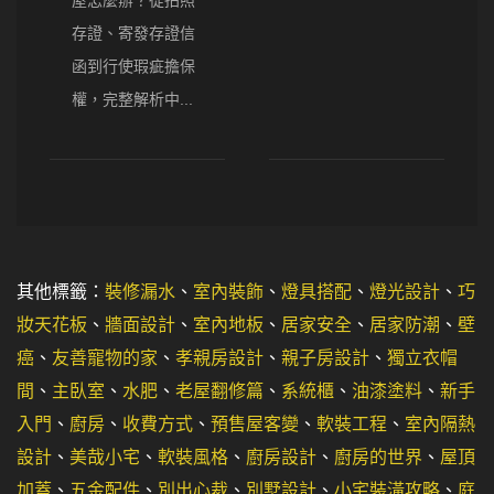
存證、寄發存證信
函到行使瑕疵擔保
權，完整解析中...
其他標籤：
裝修漏水
、
室內裝飾
、
燈具搭配
、
燈光設計
、
巧
妝天花板
、
牆面設計
、
室內地板
、
居家安全
、
居家防潮
、
壁
癌
、
友善寵物的家
、
孝親房設計
、
親子房設計
、
獨立衣帽
間
、
主臥室
、
水肥
、
老屋翻修篇
、
系統櫃
、
油漆塗料
、
新手
入門
、
廚房
、
收費方式
、
預售屋客變
、
軟裝工程
、
室內隔熱
設計
、
美哉小宅
、
軟裝風格
、
廚房設計
、
廚房的世界
、
屋頂
加蓋
、
五金配件
、
別出心裁
、
別墅設計
、
小宅裝潢攻略
、
庭