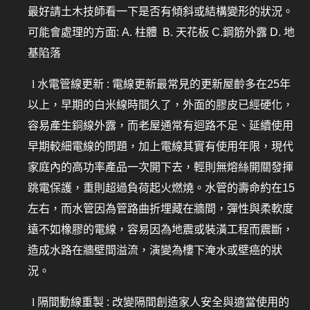
最好請土木技師看一下是否有傾斜或結構變形的狀況。
可能會處理的方面: A. 柱體 B. 天花板 C.鋼筋外露 D. 地
基陷落
l
水電管線更新 : 電線更新最常見的更新屋齡多在25年
以上，早期的白米線時間久了，外面的膠皮已經硬化，
容易產生銅線外露，而老屋通常有迴路不足、延續使用
早期較細電線的問題，加上電線其實有使用年限，現代
家庭內的高功率產品一次開下去，輕則無熔絲開關發揮
跳電保護，重則超過負荷起火燃燒。水管的壽命約在15
左右，而水管因為管路曲折埋藏在牆間，彈性與柔軟度
遠不如橡膠的電線，容易因為地震或裝潢工程而震斷，
造成水路在牆壁間溢流，演變為樓下淹水或壁癌的狀
況。
l
隔間動線重製 : 改變隔間創造家人安全與適當使用的