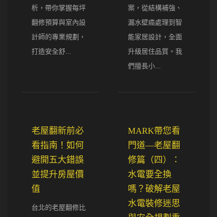
析，帶你掌握每坪
案，從結構補強、
翻修預算與室內設
漏水壁癌處理到智
計師的專業規劃，
能家居設計，全面
打造安全舒...
升級居住品質。我
們擅長小...
老屋翻新前必
MARK帶您看
看指南！如何
門道—老屋翻
避開五大錯誤
修篇（四）：
並提升房屋價
水電要全換
值
嗎？破解老屋
水電裝修迷思
台北的老屋翻修比