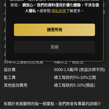
老屋的翻修確實是需要一比可觀的預算來實現，MARK大致
表現。
請放心，我們的資料僅用於優化體驗，不涉及個
人隱私。
請參閱
隱私政策
了解更多。
上提供坊間的預算數據做為您規劃的參考，但實際上仍需視
您的物件的真實屋況才能準確評估。
接受所有
項目
坊間估價
3
～10屋齡的新古屋
2萬-3萬/坪
10~20
屋齡的中古屋
4萬-7萬/坪
拒絕
20~35
屋齡的中老屋
6萬-9萬/坪
35
年以上屋齡的危老屋
8萬以上，視狀況
設計費
5000-1.5萬/坪 (依設計師不同)
監工費
總工程款的5%-10%之間
其他追加費用
總工程款的5-10%(預設)
有關於老屋翻修的每一個重點，我們將會有專篇的詳細介