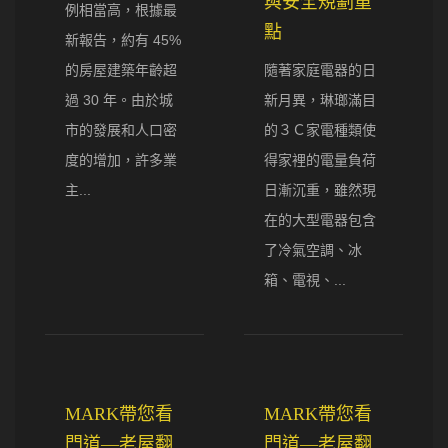
與安全規劃重
例相當高，根據最
點
新報告，約有 45%
的房屋建築年齡超
隨著家庭電器的日
過 30 年。由於城
新月異，琳瑯滿目
市的發展和人口密
的３Ｃ家電種類使
度的增加，許多業
得家裡的電量負荷
主...
日漸沉重，雖然現
在的大型電器包含
了冷氣空調、冰
箱、電視、...
MARK帶您看
MARK帶您看
門道—老屋翻
門道—老屋翻