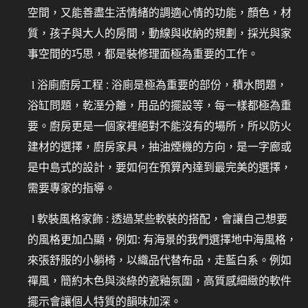
空間，又能善盡生活情緒的調適心情的功能，顏色，材
質，孩子與大人的房間，動線與收納的規劃，採光與家
事空間的巧思，都是裝修理面極為重要的工作。
l
浴廁廚房工程 : 浴廁是極為重要的部份，積水問題，
浴缸問題，乾溼分離，用品的擺設等，每一樣都極為重
要。廚房更是一個家裡絕對不能沒有的場所，所以防火
建材的選擇，廚房家具，抽油煙機的方向，是一字廊或
是中島式的設計，要如何在預算內達到最完美的選擇，
需要專家的指導。
l
軟裝風格家飾 : 透過某些軟裝的搭配，會讓自己想要
的風格更加凸顯，
例如: 有海景的我們選擇地中海風格，
來張舒服的小躺椅，以織品代替布品，走藍白系。例如
禪風，簡約木色與淡綠的瓷釉氛圍，高質感細緻的軟件
擺示會讓個人特質的韻味加深。