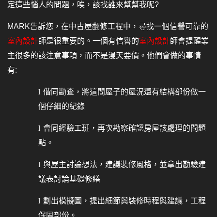
定這些惱人的問題，唉，該找誰來幫幫我呢?
MARK
告訴您，在中古屋翻修工程中，尋找一個信譽可靠的
室內設計
師是很重要的。一個有信譽的
室內設計
師會提醒業
主很多的該注意事項，而不是漫天要價。他們會做的事情
有:
l
偕同勘查，將這間屋子的屋況還有結構部份做一
個仔細的紀錄
l
會同經驗工班，再次勘察確認房屋該處理的問題
點。
l
與屋主討論想法，建議裝修風格，並拿出勘驗建
議表討論基礎修繕
l
劃出模擬圖，提出細節與裝修時程與建議，工程
保固部份。