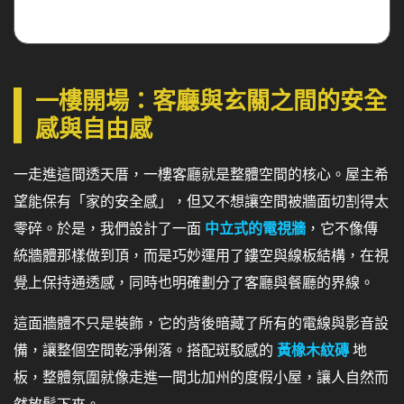
一樓開場：客廳與玄關之間的安全
感與自由感
一走進這間透天厝，一樓客廳就是整體空間的核心。屋主希
望能保有「家的安全感」，但又不想讓空間被牆面切割得太
零碎。於是，我們設計了一面
中立式的電視牆
，它不像傳
統牆體那樣做到頂，而是巧妙運用了鏤空與線板結構，在視
覺上保持通透感，同時也明確劃分了客廳與餐廳的界線。
這面牆體不只是裝飾，它的背後暗藏了所有的電線與影音設
備，讓整個空間乾淨俐落。搭配斑駁感的
黃橡木紋磚
地
板，整體氛圍就像走進一間北加州的度假小屋，讓人自然而