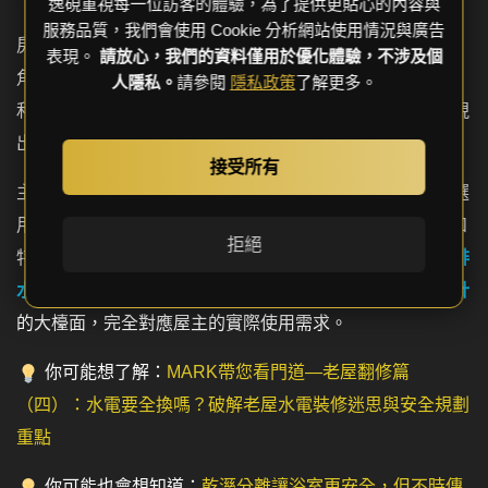
逸硯重視每一位訪客的體驗，為了提供更貼心的內容與
服務品質，我們會使用 Cookie 分析網站使用情況與廣告
房間裡大量使用
弧形設計
，例如導圓導弧的牆面與廁所轉
表現。
請放心，我們的資料僅用於優化體驗，不涉及個
角，搭配木質感強烈的家具與燈帶照明，讓空間溫潤且柔
人隱私。
請參閱
隱私政策
了解更多。
和。電視牆則以簡潔實木層板打造，不採用傳統櫃體，呈現
出更乾淨的視覺效果。
接受所有
主臥衛浴則是整個案子中最有質感的一個空間之一。我們選
用了
60×120 大尺寸磁磚
，色調與接縫極為接近，營造出如
拒絕
特殊塗料般的高級感。乾濕分離區域透過
嵌入磁磚的線性排
水設計
實現無門檻，牆面還
內嵌收納壁龕
，加上
雙插座設計
的大檯面，完全對應屋主的實際使用需求。
你可能想了解：
MARK帶您看門道—老屋翻修篇
（四）：水電要全換嗎？破解老屋水電裝修迷思與安全規劃
重點
你可能也會想知道：
乾溼分離讓浴室更安全，但不時傳