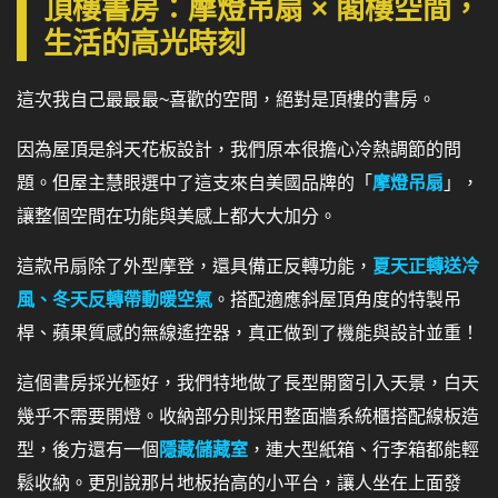
頂樓書房：摩燈吊扇 × 閣樓空間，
生活的高光時刻
這次我自己最最最~喜歡的空間，絕對是頂樓的書房。
因為屋頂是斜天花板設計，我們原本很擔心冷熱調節的問
題。但屋主慧眼選中了這支來自美國品牌的「
摩燈吊扇
」，
讓整個空間在功能與美感上都大大加分。
這款吊扇除了外型摩登，還具備正反轉功能，
夏天正轉送冷
風、冬天反轉帶動暖空氣
。搭配適應斜屋頂角度的特製吊
桿、蘋果質感的無線遙控器，真正做到了機能與設計並重！
這個書房採光極好，我們特地做了長型開窗引入天景，白天
幾乎不需要開燈。收納部分則採用整面牆系統櫃搭配線板造
型，後方還有一個
隱藏儲藏室
，連大型紙箱、行李箱都能輕
鬆收納。更別說那片地板抬高的小平台，讓人坐在上面發