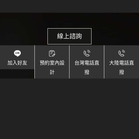
線上諮詢
空間規劃等問題，請填寫表單或與我們聯繫
加入好友
預約室內設
台灣電話直
大陸電話直
計
撥
撥
台灣客服專線：0800-070-123
大陸客服專線：0592-6038139
台灣手機直撥：03-6585848