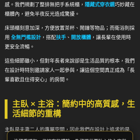
感。我們規劃了整排無把手系統櫃，
隱藏式穿衣鏡
巧妙藏在
櫃體內，避免半夜反光造成驚擾。
床頭櫃刻意加深，方便放置茶杯、鬧鐘等物品；而衛浴則採
用
全無門檻設計
，搭配
扶手
、
開放櫃體
，讓長輩在使用時
更安全流暢。
這些細節雖小，但對年長者來說卻是生活品質的根本，我們
在設計時特別邀請家人一起參與，讓這個空間真正成為「長
輩喜歡且住得安心」的房間。
主臥 × 主浴：簡約中的高質感，生
活細節的重構
主臥是夫妻二人的專屬空間，因此我們在設計上追求的是
「簡約但不單調」。