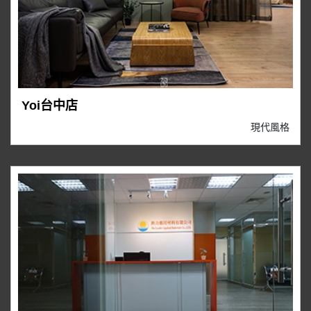
Yoi台中店
現代風格