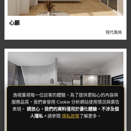
心願
現代風格
逸硯重視每一位訪客的體驗，為了提供更貼心的內容與
服務品質，我們會使用 Cookie 分析網站使用情況與廣告
表現。
請放心，我們的資料僅用於優化體驗，不涉及個
人隱私。
請參閱
隱私政策
了解更多。