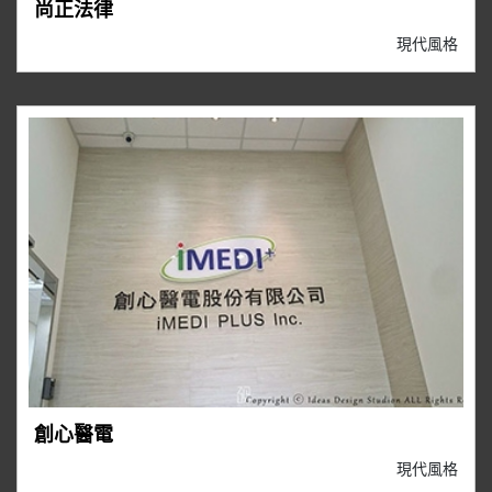
尚正法律
現代風格
創心醫電
現代風格