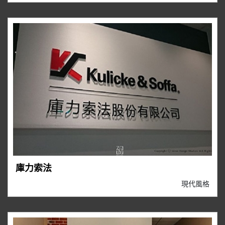
庫力索法
現代風格