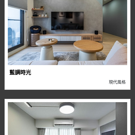
藍調時光
現代風格