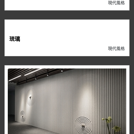
現代風格
琉璃
現代風格