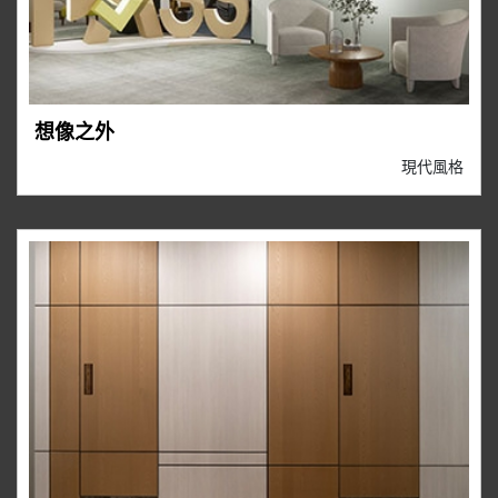
想像之外
現代風格