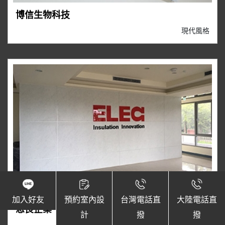
博信生物科技
現代風格
加入好友
預約室內設
台灣電話直
大陸電話直
恩良企業
計
撥
撥
現代風格