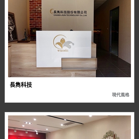
長雋科技
現代風格