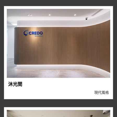
沐光間
現代風格