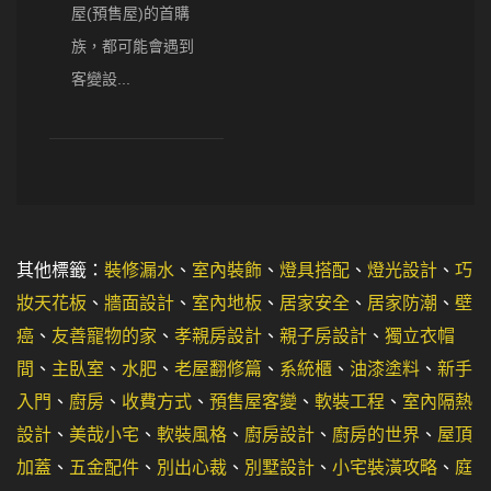
屋(預售屋)的首購
族，都可能會遇到
客變設...
其他標籤：
裝修漏水
、
室內裝飾
、
燈具搭配
、
燈光設計
、
巧
妝天花板
、
牆面設計
、
室內地板
、
居家安全
、
居家防潮
、
壁
癌
、
友善寵物的家
、
孝親房設計
、
親子房設計
、
獨立衣帽
間
、
主臥室
、
水肥
、
老屋翻修篇
、
系統櫃
、
油漆塗料
、
新手
入門
、
廚房
、
收費方式
、
預售屋客變
、
軟裝工程
、
室內隔熱
設計
、
美哉小宅
、
軟裝風格
、
廚房設計
、
廚房的世界
、
屋頂
加蓋
、
五金配件
、
別出心裁
、
別墅設計
、
小宅裝潢攻略
、
庭