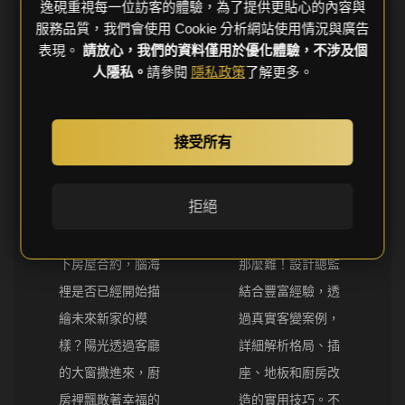
逸硯重視每一位訪客的體驗，為了提供更貼心的內容與
服務品質，我們會使用 Cookie 分析網站使用情況與廣告
精選推薦文章
表現。
請放心，我們的資料僅用於優化體驗，不涉及個
人隱私。
請參閱
隱私政策
了解更多。
預售屋客變懶
客變一點也不
接受所有
人包：設計師
難！設計總監
教你掌握黃金
教你掌握成功
規劃時機！
秘訣！
拒絕
當你滿懷期待地簽
打造夢想家其實沒
下房屋合約，腦海
那麼難！設計總監
裡是否已經開始描
結合豐富經驗，透
繪未來新家的模
過真實客變案例，
樣？陽光透過客廳
詳細解析格局、插
的大窗撒進來，廚
座、地板和廚房改
房裡飄散著幸福的
造的實用技巧。不