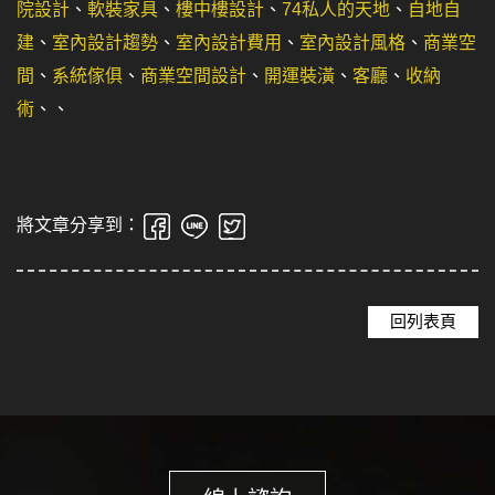
院設計
、
軟裝家具
、
樓中樓設計
、
74私人的天地
、
自地自
建
、
室內設計趨勢
、
室內設計費用
、
室內設計風格
、
商業空
間
、
系統傢俱
、
商業空間設計
、
開運裝潢
、
客廳
、
收納
術
、
、
將文章分享到：
回列表頁