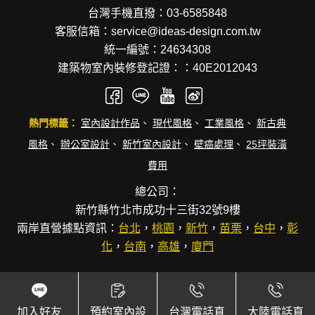
台灣手機直撥：03-6585848
客服信箱：service@ideas-design.com.tw
統一編號：24634308
建築物室內裝修登記證：：40E2012043
熱門標籤：
室內設計作品
、
現代風格
、
工業風格
、
新古典
風格
、
辦公室設計
、
新竹室內設計
、
壁癌處理
、
25坪裝潢
費用
總公司：
新竹縣竹北市成功十三街32號9樓
兩岸直營據點資訊：
台北
，
桃園
，
新竹
，
苗栗
，
台中
，
彰
化
，
台南
，
高雄
，
廈門
Copyright © 逸硯國際聯合設計事務所.
加入好友
預約室內設
台灣電話直
大陸電話直