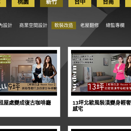
北
桃園
新竹
台中
台南
內設計
商業空間設計
軟裝改造
老屋翻修
總監專欄
坪租屋處變成復古咖啡廳
13坪北歐風裝潢變身輕
感宅