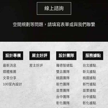
線上諮詢
空間規劃等問題，請填寫表單或與我們聯繫
設計專欄
屋主好評
設計團隊
服務據點
最新消息
屋主好評
羅德智總監
台北據點
媒體推薦
雙北團隊
新北據點
文章分享
桃園團隊
桃園據點
100室內設計
新竹團隊
新竹據點
苗栗團隊
苗栗據點
台中團隊
台中據點
彰化團隊
彰化據點