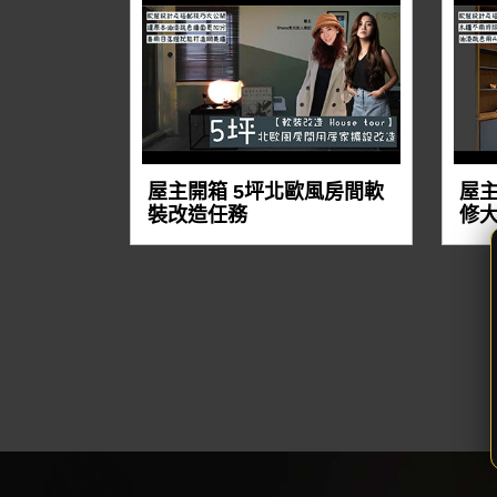
屋主開箱 5坪北歐風房間軟
屋主
裝改造任務
修