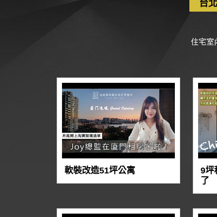
台
住宅室
軟裝改造51坪公寓
9
了