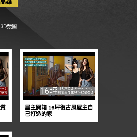
高雄
3D競圖
奢質
屋主開箱 16坪復古風屋主自
己打造的家