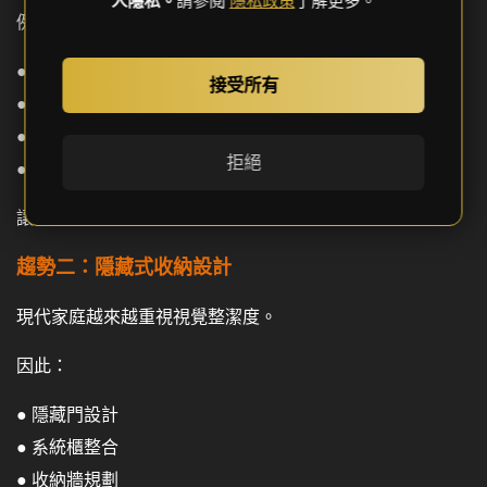
人隱私。
請參閱
隱私政策
了解更多。
例如：
● 大尺度石材應用
接受所有
● 間接照明設計
● 精品展示櫃規劃
拒絕
● 飯店式主臥套房
讓住宅不只是居住空間，更是一種生活品味的展現。
趨勢二：隱藏式收納設計
現代家庭越來越重視視覺整潔度。
因此：
● 隱藏門設計
● 系統櫃整合
● 收納牆規劃