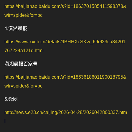
https://baijiahao.baidu.com/s?id=1863701585411598378&
wfr=spider&for=pc
4.
潇湘晨报
https://www.xxcb.cn/details/9BHHXcSKw_69ef33ca84201
767224a121d.html
潇湘晨报百家号
https://baijiahao.baidu.com/s?id=1863618601190018795&
wfr=spider&for=pc
5.
舜网
http://news.e23.cn/caijing/2026-04-28/2026042800337.htm
l