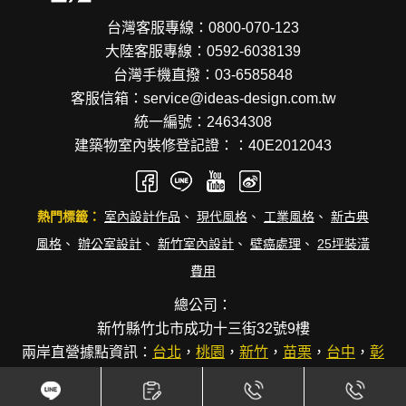
台灣客服專線：0800-070-123
大陸客服專線：0592-6038139
台灣手機直撥：03-6585848
客服信箱：service@ideas-design.com.tw
統一編號：24634308
建築物室內裝修登記證：：40E2012043
熱門標籤：
室內設計作品
、
現代風格
、
工業風格
、
新古典
風格
、
辦公室設計
、
新竹室內設計
、
壁癌處理
、
25坪裝潢
費用
總公司：
新竹縣竹北市成功十三街32號9樓
兩岸直營據點資訊：
台北
，
桃園
，
新竹
，
苗栗
，
台中
，
彰
化
，
台南
，
高雄
，
廈門