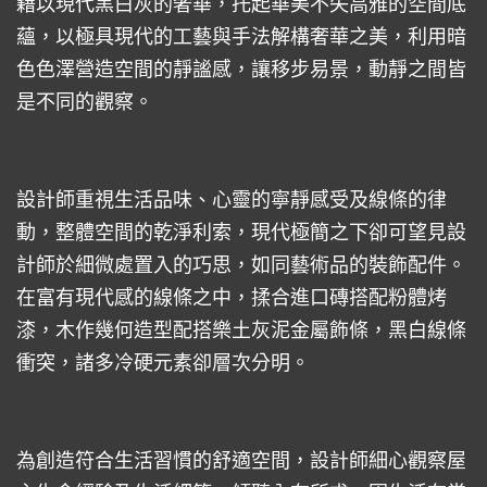
藉以現代黑白灰的奢華，托起華美不失高雅的空間底
蘊，以極具現代的工藝與手法解構奢華之美，利用暗
色色澤營造空間的靜謐感，讓移步易景，動靜之間皆
是不同的觀察。
設計師重視生活品味、心靈的寧靜感受及線條的律
動，整體空間的乾淨利索，現代極簡之下卻可望見設
計師於細微處置入的巧思，如同藝術品的裝飾配件。
在富有現代感的線條之中，揉合進口磚搭配粉體烤
漆，木作幾何造型配搭樂土灰泥金屬飾條，黑白線條
衝突，諸多冷硬元素卻層次分明。
為創造符合生活習慣的舒適空間，設計師細心觀察屋