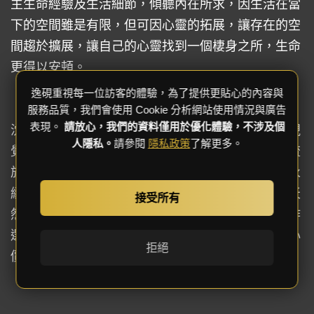
主生命經驗及生活細節，傾聽內在所求，因生活在當
下的空間雖是有限，但可因心靈的拓展，讓存在的空
間趨於擴展，讓自己的心靈找到一個棲身之所，生命
更得以安頓。
逸硯重視每一位訪客的體驗，為了提供更貼心的內容與
服務品質，我們會使用 Cookie 分析網站使用情況與廣告
表現。
請放心，我們的資料僅用於優化體驗，不涉及個
沈穩鐵件、優雅石材、木作造型交匯形成出豐富的視
人隱私。
請參閱
隱私政策
了解更多。
覺層次，精準專業的分割技巧讓空間機能分明且不流
於單調，營造出鮮明俐落的景深效果，再者，落實永
續環保理念，因大理石不可再生，藉以進口磚代替天
接受所有
然大理石，空間部分選用系統櫃再生環保材料，木作
選用低甲醛與無毒環保漆等，堅守耐心、用心的核心
拒絕
價值，於此繪製出一幅華美的畫作。