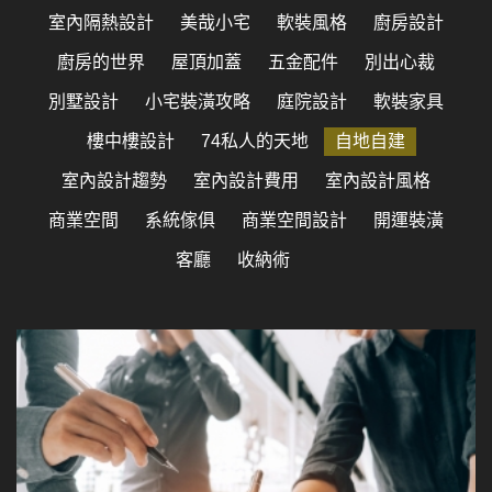
室內隔熱設計
美哉小宅
軟裝風格
廚房設計
廚房的世界
屋頂加蓋
五金配件
別出心裁
別墅設計
小宅裝潢攻略
庭院設計
軟裝家具
樓中樓設計
74私人的天地
自地自建
室內設計趨勢
室內設計費用
室內設計風格
商業空間
系統傢俱
商業空間設計
開運裝潢
客廳
收納術