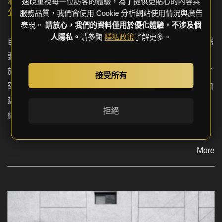
逸硯重視每一位訪客的體驗，為了提供更貼心的內容與
年裝潢秘技全揭密!
服務品質，我們會使用 Cookie 分析網站使用情況與廣告
表現。
請放心，我們的資料僅用於優化體驗，不涉及個
人隱私。
請參閱
隱私政策
了解更多。
自地自建，是打造夢想居所的最佳方式，但同時也是一項需
要經驗、專業知識和細緻規劃的重大工程。從選地到設計、
施工，每一步都環環相扣，影響最終成果。本篇內容融合了
接受所有
羅德智和陳佳儒兩位室內設計師多年經驗針對剛接觸自地自
建的屋主與地主，深入淺出地解析過程中的關鍵步驟，並
拒絕
結...
More