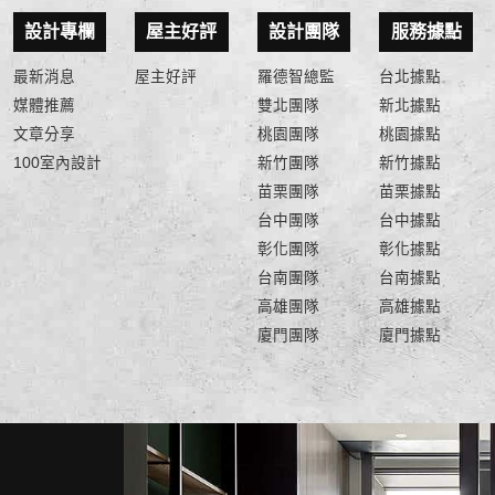
設計專欄
屋主好評
設計團隊
服務據點
最新消息
屋主好評
羅德智總監
台北據點
媒體推薦
雙北團隊
新北據點
文章分享
桃園團隊
桃園據點
100室內設計
新竹團隊
新竹據點
苗栗團隊
苗栗據點
台中團隊
台中據點
彰化團隊
彰化據點
台南團隊
台南據點
高雄團隊
高雄據點
廈門團隊
廈門據點