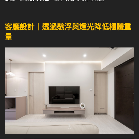
客廳設計｜透過懸浮與燈光降低櫃體重
量