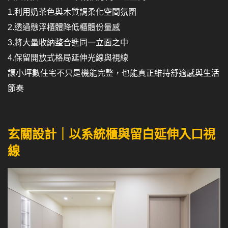
1.利用奶茶色與木質調柔化空間氛圍
2.透過懸浮櫃體降低櫃體份量感
3.將大量收納整合進同一立面之中
4.保留開放式格局延伸光線與視線
讓小坪數住宅不只是機能完整，也能真正維持舒適感與生活
節奏
玄關設計｜以系統櫃與留白延伸入口視
線