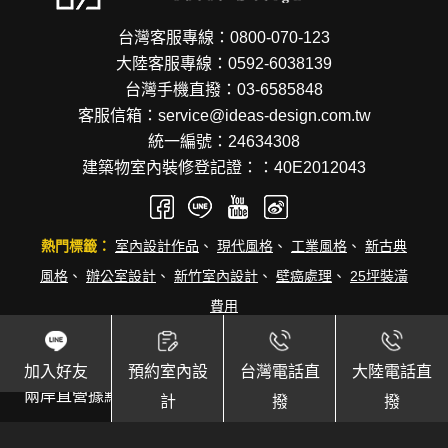
台灣客服專線：0800-070-123
大陸客服專線：0592-6038139
台灣手機直撥：03-6585848
客服信箱：service@ideas-design.com.tw
統一編號：24634308
建築物室內裝修登記證：：40E2012043
熱門標籤：
室內設計作品
、
現代風格
、
工業風格
、
新古典
風格
、
辦公室設計
、
新竹室內設計
、
壁癌處理
、
25坪裝潢
費用
總公司：
新竹縣竹北市成功十三街32號9樓
加入好友
預約室內設
台灣電話直
大陸電話直
兩岸直營據點資訊：
台北
，
桃園
，
新竹
，
苗栗
，
台中
，
彰
計
撥
撥
化
，
台南
，
高雄
，
廈門