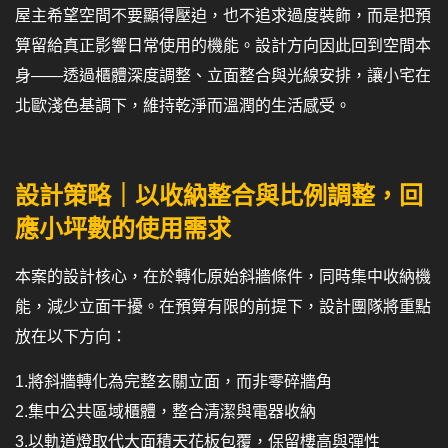
屋主希望空間不要顯得壓迫，也不追求過度裝飾，而是把預
算留給真正影響日常使用的機能。設計方向因此回到空間本
身——透過櫃體深度調整、立面整合與光線安排，讓小宅在
北歐淺色基調下，維持乾淨而溫潤的生活感受。
設計策略｜以收納整合與比例調整，回
應小坪數的使用需求
本案的設計核心，在於轉化原始斜牆條件，同時集中收納機
能，減少立面干擾。在預算有限的前提下，設計團隊將重點
放在以下方向：
1.將斜牆轉化為完整玄關立面，而非零碎牆角
2.集中公共區域櫃體，整合清潔與電器收納
3.以軌道燈取代大面積天花板包覆，保留樓高與彈性