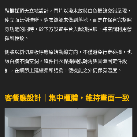
鞋櫃採頂天立地設計，門片以淺木紋與白色框線交錯呈現，
使立面比例清晰。穿衣鏡並未做到落地，而是在保有完整照
身功能的同時，於下方設置平台與超淺抽屜，將空間利用發
揮到極致。
側牆以斜切層板呼應原始動線方向，不僅避免行走碰撞，也
讓白牆不顯空洞。鐵件掛衣桿採圓弧轉角與圓盤固定件設
計，在細節上延續柔和語彙，使機能之外仍保有溫度。
客餐廳設計｜集中櫃體，維持畫面一致