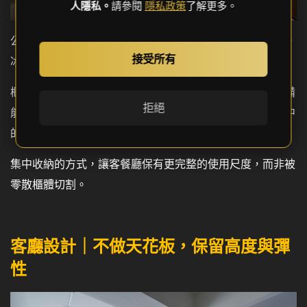
人隱私。
請參閱
隱私政策
了解更多。
公共區域以淺色基調為主，櫃體集中於同一立面延伸至頂。
接受所有
冰箱上方設置吊櫃，使線條完整，不產生凹洞視覺。
櫃體內預留吸塵器插座與掃地機器人所需高度，使清潔設備
拒絕
能完整隱藏於櫃內。把手以木紋跳色設計，成為白色門片中
的細節亮點。
集中收納的方式，讓客餐廳保有更完整的使用尺度，而非被
零散櫃體切割。
客廳設計｜不做天花板，保留高度與彈
性