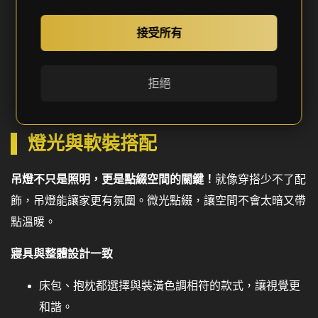
跳色設計
：門板外觀是白色，櫃體內部則選用溫暖的
淺木紋，增添層次感。
接受所有
彈性收納空間
：玄關櫃採用可調式層板，甚至能加吊
衣桿，靈活變換用途。
拒絕
燈光與軟裝搭配
吊燈不只是照明，更是點綴空間的關鍵！
就像穿搭少不了配
飾，吊燈能讓家更有氛圍。微光點綴，讓空間不會太暗又帶
點溫暖。
寢具與整體設計一致
床包、抱枕都選擇與裝潢色調相符的款式，讓視覺更
和諧。