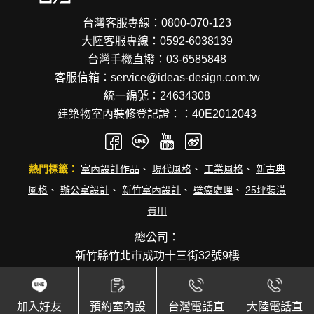
台灣客服專線：0800-070-123
大陸客服專線：0592-6038139
台灣手機直撥：03-6585848
客服信箱：service@ideas-design.com.tw
統一編號：24634308
建築物室內裝修登記證：：40E2012043
熱門標籤：
室內設計作品
、
現代風格
、
工業風格
、
新古典
風格
、
辦公室設計
、
新竹室內設計
、
壁癌處理
、
25坪裝潢
費用
總公司：
新竹縣竹北市成功十三街32號9樓
兩岸直營據點資訊：
台北
，
桃園
，
新竹
，
苗栗
，
台中
，
彰
化
，
台南
，
高雄
，
廈門
加入好友
預約室內設
台灣電話直
大陸電話直