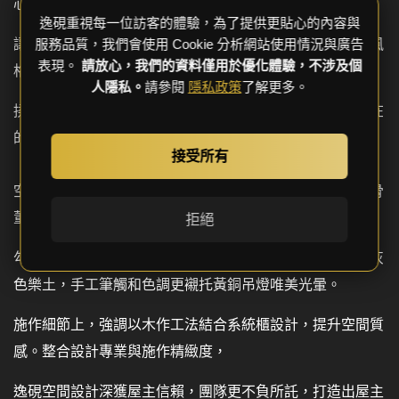
心，
逸硯重視每一位訪客的體驗，為了提供更貼心的內容與
讓第一次裝潢的屋主夫妻安下心來。在瞭解女屋主喜愛的風
服務品質，我們會使用 Cookie 分析網站使用情況與廣告
表現。
請放心，我們的資料僅用於優化體驗，不涉及個
格及梳理生活需求後，
人隱私。
請參閱
隱私政策
了解更多。
揉和鄉村與華美歐式氛圍為基底，並賦予家中愛寵兔子自在
的活動空間。
接受所有
空間調性以灰色調微鄉村為基底，融入女屋主收藏的百年骨
董黃銅吊燈，重構客廳氛圍，展示在電視牆旁，
拒絕
勾勒出視覺焦點。電視牆則採木作不對稱線條造型，漆飾灰
色樂土，手工筆觸和色調更襯托黃銅吊燈唯美光暈。
施作細節上，強調以木作工法結合系統櫃設計，提升空間質
感。整合設計專業與施作精緻度，
逸硯空間設計深獲屋主信賴，團隊更不負所託，打造出屋主