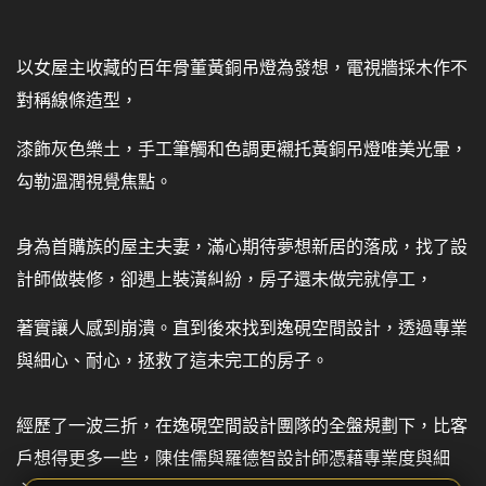
以女屋主收藏的百年骨董黃銅吊燈為發想，電視牆採木作不
對稱線條造型，
漆飾灰色樂土，手工筆觸和色調更襯托黃銅吊燈唯美光暈，
勾勒溫潤視覺焦點。
身為首購族的屋主夫妻，滿心期待夢想新居的落成，找了設
計師做裝修，卻遇上裝潢糾紛，房子還未做完就停工，
著實讓人感到崩潰。直到後來找到逸硯空間設計，透過專業
與細心、耐心，拯救了這未完工的房子。
經歷了一波三折，在逸硯空間設計團隊的全盤規劃下，比客
戶想得更多一些，陳佳儒與羅德智設計師憑藉專業度與細