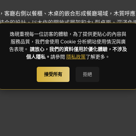
，客廳右側以餐櫃、木桌的嵌合形成餐廳場域，木質呼應
結合的設計，以木作的開放式層架和大L型桌面，深淺色
性，皆為本案的獨特之處。
逸硯重視每一位訪客的體驗，為了提供更貼心的內容與
服務品質，我們會使用 Cookie 分析網站使用情況與廣
告表現。
請放心，我們的資料僅用於優化體驗，不涉及
個人隱私。
請參閱
隱私政策
了解更多。
與床背灰色繃布，一同表達出溫柔心境，延續公領域色調
，以明亮大方的透視感加強空間的寬敞度。色彩上內外具
接受所有
拒絕