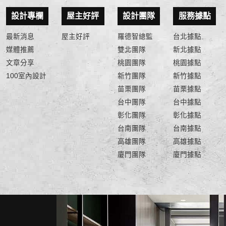
設計專欄
屋主好評
設計團隊
服務據點
最新消息
屋主好評
羅德智總監
台北據點
媒體推薦
雙北團隊
新北據點
文章分享
桃園團隊
桃園據點
100室內設計
新竹團隊
新竹據點
苗栗團隊
苗栗據點
台中團隊
台中據點
彰化團隊
彰化據點
台南團隊
台南據點
高雄團隊
高雄據點
廈門團隊
廈門據點