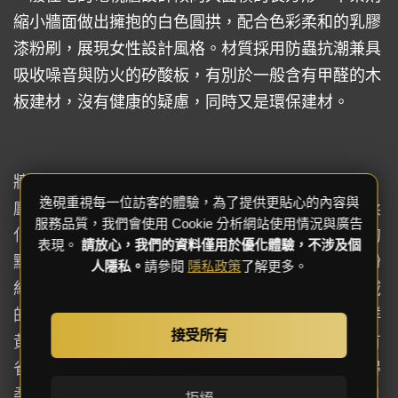
縮小牆面做出擁抱的白色圓拱，配合色彩柔和的乳膠
漆粉刷，展現女性設計風格。材質採用防蟲抗潮兼具
吸收噪音與防火的矽酸板，有別於一般含有甲醛的木
板建材，沒有健康的疑慮，同時又是環保建材。
牆面的粉刷與玻璃門窗在空間區隔上別有用心。客
逸硯重視每一位訪客的體驗，為了提供更貼心的內容與
廳、書房與主臥房大面積的對外窗與百葉窗簾可以柔
服務品質，我們會使用 Cookie 分析網站使用情況與廣告
化照進室內的自然光，讓屋主時時刻刻能品味生活的
表現。
請放心，我們的資料僅用於優化體驗，不涉及個
點滴。牆壁粉刷採用安全不刺激的乳膠漆，客廳為粉
人隱私。
請參閱
隱私政策
了解更多。
紅色粉刷，書房為淺綠色，以毛玻璃拉門做兩個場域
的區隔；廚房有著鮮豔亮眼的色塊，冰箱是亮眼的鮮
接受所有
黃，間隔則是條紋玻璃，讓人每次拉開玻璃門時都有
雀躍的心情。對外設計師利用百葉窗簾讓自然光變得
柔和，對內設計師利用不同的玻璃拉門轉換空間並且