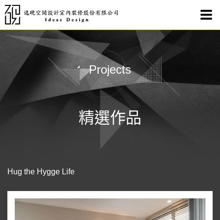
Hu
Projects
精選作品
Hug the Hygge Life