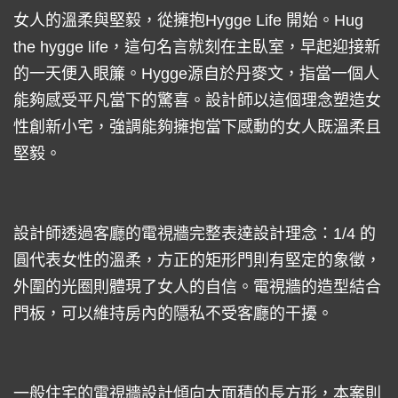
女人的溫柔與堅毅，從擁抱Hygge Life 開始。Hug
the hygge life，這句名言就刻在主臥室，早起迎接新
的一天便入眼簾。Hygge源自於丹麥文，指當一個人
能夠感受平凡當下的驚喜。設計師以這個理念塑造女
性創新小宅，強調能夠擁抱當下感動的女人既溫柔且
堅毅。
設計師透過客廳的電視牆完整表達設計理念：1/4 的
圓代表女性的溫柔，方正的矩形門則有堅定的象徵，
外圍的光圈則體現了女人的自信。電視牆的造型結合
門板，可以維持房內的隱私不受客廳的干擾。
一般住宅的電視牆設計傾向大面積的長方形，本案則