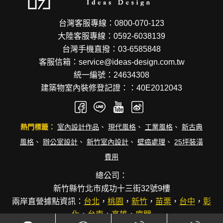
台灣客服專線：0800-070-123
大陸客服專線：0592-6038139
台灣手機直撥：03-6585848
客服信箱：service@ideas-design.com.tw
統一編號：24634308
建築物室內裝修登記證：：40E2012043
熱門標籤：
室內設計作品
、
現代風格
、
工業風格
、
新古典
風格
、
辦公室設計
、
新竹室內設計
、
壁癌處理
、
25坪裝潢
費用
總公司：
新竹縣竹北市成功十三街32號9樓
兩岸直營據點資訊：
台北
，
桃園
，
新竹
，
苗栗
，
台中
，
彰
化
，
台南
，
高雄
，
廈門