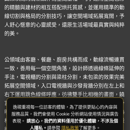
的精髓與建材的相互搭配烘托質感，並運用精準的動
線切割與格局的分割技巧，讓空間場域拓展寬闊，予
人舒心愜意的心靈感受，還原生活場域最真實與純粹
的美。
公領域由客廳、餐廳、廚房共構而成，動線流暢連貫
一致，善用每一個空間角落，設計師透過線條延伸的
手法，電視櫃的分割與梁柱分割，未包梁的效果完美
拓展空間領域，入口電視牆與沙發背牆分別在左上和
右下運用跳色線條呼應，彷彿雙手比相機的畫面，饒
富趣味與新奇。再者，格局安排的技巧讓空間機能分
逸硯重視每一位訪客的體驗，為了提供更貼心的內容與
明又不流於單調，營造出鮮明俐落的視覺效果，冷熱
服務品質，我們會使用 Cookie 分析網站使用情況與廣告
相濟的建材，賦予空間更多層次，在空間中留下激盪
表現。
請放心，我們的資料僅用於優化體驗，不涉及個
人隱私。
請參閱
隱私政策
了解更多。
後的餘韻。