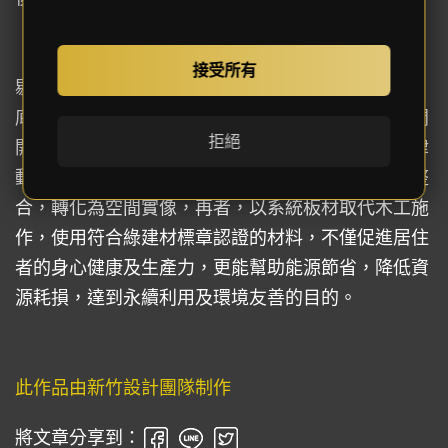
接受所有
剔除過度華麗耀眼的裝飾，照亮大塊面積的純白基
底，搭佐富含變化的木質紋理，細膩而精緻，為空間
拒絕
開啟通透格局的清新視野。摘取自然跡象的線條與律
動，予以輕柔化及故事性，將屋主的空間訴求細心整
合，轉化為空間實像，再者，以系統板材取代木工施
作，使用符合綠建材標章認證的材料，不僅促進居住
者的身心健康及生產力，更能幫助能源節省，降低資
源耗損，達到永續利用及環境友善的目的。
此作品由新竹設計團隊制作
將文章分享到：