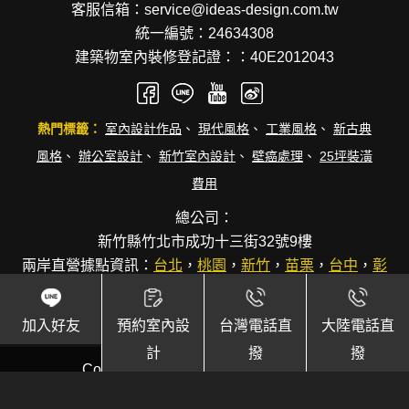
客服信箱：service@ideas-design.com.tw
統一編號：24634308
建築物室內裝修登記證：：40E2012043
熱門標籤：
室內設計作品
、
現代風格
、
工業風格
、
新古典
風格
、
辦公室設計
、
新竹室內設計
、
壁癌處理
、
25坪裝潢
費用
總公司：
新竹縣竹北市成功十三街32號9樓
兩岸直營據點資訊：
台北
，
桃園
，
新竹
，
苗栗
，
台中
，
彰
化
，
台南
，
高雄
，
廈門
加入好友
預約室內設
台灣電話直
大陸電話直
計
撥
撥
Copyright © 逸硯國際聯合設計事務所.
Design by
106h