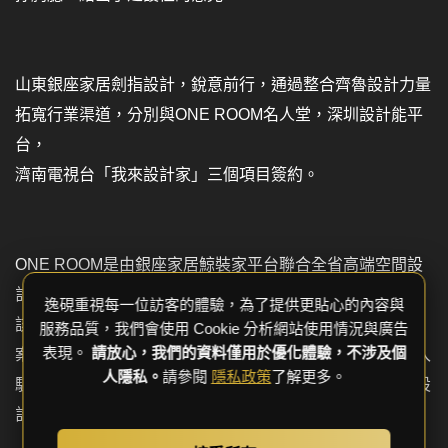
山東銀座家居劍指設計，銳意前行，通過整合齊魯設計力量
拓寬行業渠道，分別與ONE ROOM名人堂，深圳設計能平
台，
濟南電視台「我來設計家」三個項目簽約。
ONE ROOM是由銀座家居鯨裝家平台聯合全省高端空間設
計機構，共同發起並組建的高端設計師聯盟。
逸硯重視每一位訪客的體驗，為了提供更貼心的內容與
該聯盟為中高端客戶提供「一站式」私人訂製家居設計方
服務品質，我們會使用 Cookie 分析網站使用情況與廣告
表現。
請放心，我們的資料僅用於優化體驗，不涉及個
案，面向設計師群體開放，集中本土龍頭企業優勢資源為入
人隱私。
請參閱
隱私政策
了解更多。
駐的設計師提供充分展示空間，為山東設計師賦能，倡導設
計行業的資源共享，鼓勵原創設計與獨立思考精神。