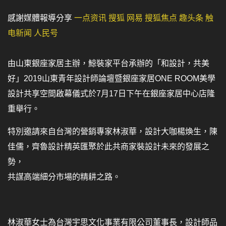
感謝媒體報導分享
一点资讯
搜狐
网易
搜狐焦点
趣头条
触
电新闻
人民号
由山東銀座家居主辦，鯨裝家平台承辦的「和設計，共美
好」2019山東青年設計師論壇暨銀座家居ONE ROOM美學
設計共享空間啟幕儀式於7月17日下午在銀座家居中心店隆
重舉行。
特別邀請來自台灣的營銷專家林淑華，設計大咖楊煥生，陳
佳儒，齊魯設計精英匯聚於此共商家裝設計未來的發展之
勢，
共謀高端細分市場的精耕之路。
林淑華女士為台灣宇思文化事業有限公司董事長，設計師品