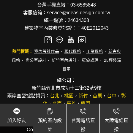
台灣手機直撥：03-6585848
客服信箱：service@ideas-design.com.tw
統一編號：24634308
建築物室內裝修登記證：：40E2012043
熱門標籤：
室內設計作品
、
現代風格
、
工業風格
、
新古典
風格
、
辦公室設計
、
新竹室內設計
、
壁癌處理
、
25坪裝潢
費用
總公司：
新竹縣竹北市成功十三街32號9樓
兩岸直營據點資訊：
台北
，
桃園
，
新竹
，
苗栗
，
台中
，
彰
化
，
台南
，
高雄
，
廈門
加入好友
預約室內設
台灣電話直
大陸電話直
計
撥
撥
Copyright © 逸硯國際聯合設計事務所.