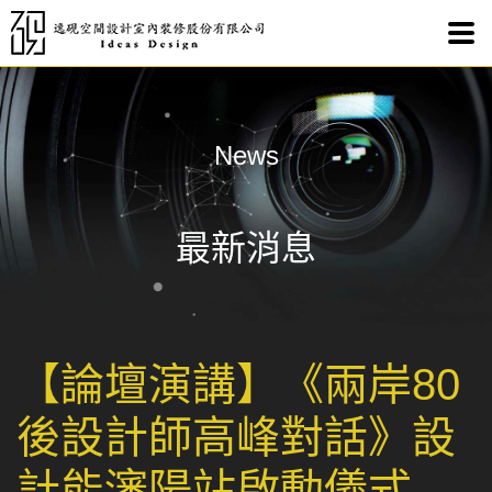
【論
News
最新消息
【論壇演講】《兩岸80
後設計師高峰對話》設
計能瀋陽站啟動儀式