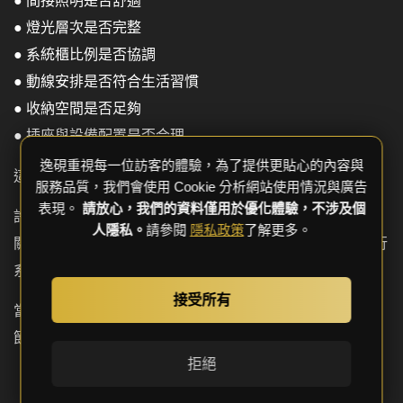
● 間接照明是否舒適
● 燈光層次是否完整
● 系統櫃比例是否協調
● 動線安排是否符合生活習慣
● 收納空間是否足夠
● 插座與設備配置是否合理
逸硯重視每一位訪客的體驗，為了提供更貼心的內容與
這些細節並非來自靈感，而是來自經驗與管理能力。
服務品質，我們會使用 Cookie 分析網站使用情況與廣告
表現。
請放心，我們的資料僅用於優化體驗，不涉及個
許多國際知名室內設計團隊之所以能持續維持高品質輸出，
人隱私。
請參閱
隱私政策
了解更多。
關鍵就在於對細節的高度要求，以及完善的設計與工程執行
系統。
接受所有
當團隊具備成熟流程與標準，才能確保設計圖上的每個細
節，都能在施工現場被完整呈現。
拒絕