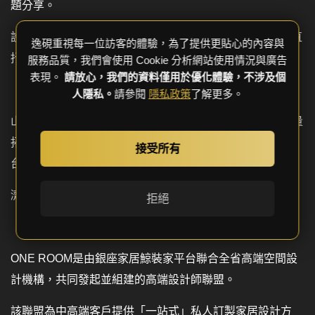
題分享。
設計師論壇上，來自全國的設計力量就設計師個人IP打造直
逸硯重視每一位訪客的體驗，為了提供更貼心的內容與
抒胸臆，給出了建設性的意見。
服務品質，我們會使用 Cookie 分析網站使用情況與廣告
表現。
請放心，我們的資料僅用於優化體驗，不涉及個
人隱私。
請參閱
隱私政策
了解更多。
山東銀座家居劍指設計，銳意前行，通過整合齊魯設計力量
拓寬行業渠道，分別與ONE ROOM名人堂，深圳設計能平
接受所有
台，
濟南電視台「我來設計家」三個項目簽約。
拒絕
ONE ROOM是由銀座家居鯨裝家平台聯合全省高端空間設
計機構，共同發起並組建的高端設計師聯盟。
該聯盟為中高端客戶提供「一站式」私人訂製家居設計方