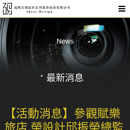
【活
News
最新消息
【活動消息】參觀賦樂
旅店 榮設計邱振榮總監