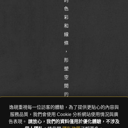
的
色
彩
和
線
條
，
形
塑
空
間
的
舒
逸硯重視每一位訪客的體驗，為了提供更貼心的內容與
適
服務品質，我們會使用 Cookie 分析網站使用情況與廣
感
告表現。
請放心，我們的資料僅用於優化體驗，不涉及