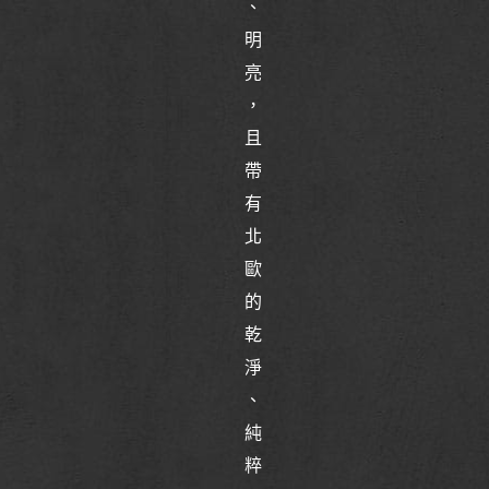
、
明
亮
，
且
帶
有
北
歐
的
乾
淨
、
純
粹