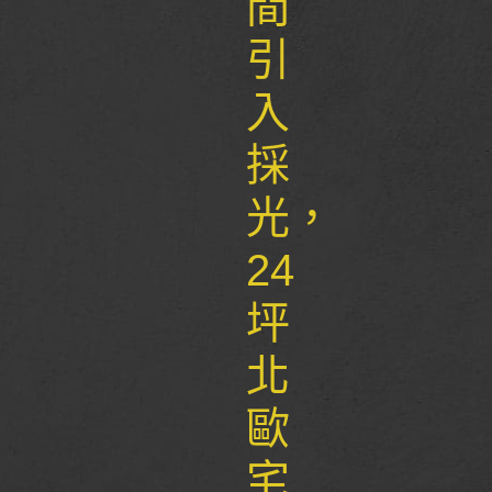
間
引
入
採
光，
24
坪
北
歐
宅