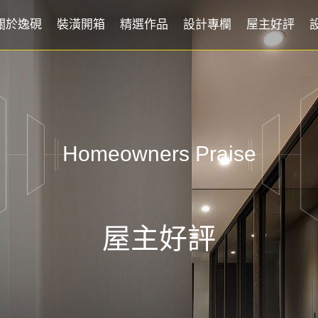
關於逸硯
裝潢開箱
精選作品
設計專欄
屋主好評
Homeowners Praise
屋主好評