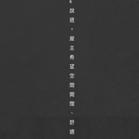
k
說
道
。
屋
主
希
望
空
間
開
闊
、
舒
適