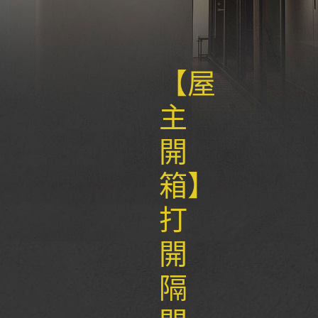
【屋
主
開
箱】
打
開
隔