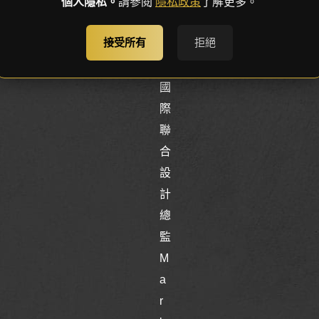
。
個人隱私。
請參閱
隱私政策
了解更多。
」
接受所有
拒絕
逸
硯
國
際
聯
合
設
計
總
監
M
a
r