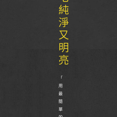
純
淨
又
明
亮
「
用
最
簡
單