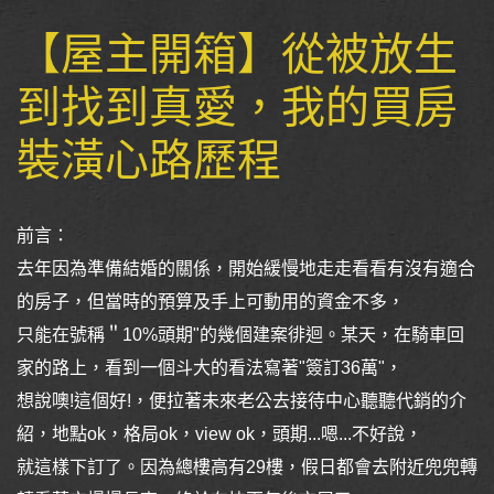
【屋主開箱】從被放生
到找到真愛，我的買房
裝潢心路歷程
前言：
去年因為準備結婚的關係，開始緩慢地走走看看有沒有適合
的房子，但當時的預算及手上可動用的資金不多，
只能在號稱＂10%頭期"的幾個建案徘迴。某天，在騎車回
家的路上，看到一個斗大的看法寫著"簽訂36萬"，
想說噢!這個好!，便拉著未來老公去接待中心聽聽代銷的介
紹，地點ok，格局ok，view ok，頭期...嗯...不好說，
就這樣下訂了。因為總樓高有29樓，假日都會去附近兜兜轉