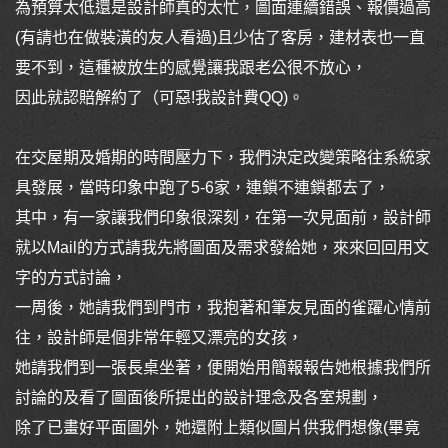
為預算太低還是設計師真的太忙，圖面連續錯誤、報價過高
(有請也在做裝潢的友人看過)且少估了客房，建材表也一直
要不到，這種被放生的感覺讓我跟老公很不放心，
因此就認賠解約了（可惡!我設計費QQ)。
在交屋期及婚期的時間壓力下，我們決定改變策略往系統家
具發展，當時印象中跑了5-6家，連鎖不連鎖都去了，
其中，有一家讓我們印象很深刻，在第一次見面前，設計師
就以Mail的方式請我先將圖面及需求發給她，來來回回用文
字的方式討論，
一周後，她請我們到門市，我抱著和筆友見面的雀躍心情前
往，設計師是個非常年輕又漂亮的女孩，
她請我們到一張長桌坐著，便開始用簡報報告她根據我們所
討論的及看了圖面後所提出的設計理念及各室規劃，
除了已畫好平面圖外，她還附上類似圖片供我們想像(畢竟