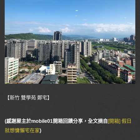
【新竹 雙學苑 鄭宅】
(感謝屋主於mobile01開箱回饋分享，全文摘自
[開箱] 假日
就想慵懶宅在家
)
-