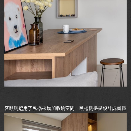
客臥則選用了臥榻來增加收納空間，臥榻側邊是設計成書櫃