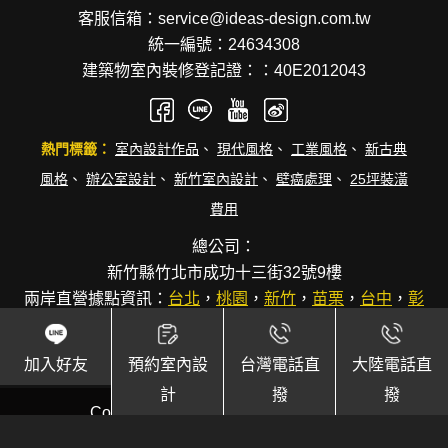
客服信箱：service@ideas-design.com.tw
統一編號：24634308
建築物室內裝修登記證：：40E2012043
熱門標籤：
室內設計作品
、
現代風格
、
工業風格
、
新古典
風格
、
辦公室設計
、
新竹室內設計
、
壁癌處理
、
25坪裝潢
費用
總公司：
新竹縣竹北市成功十三街32號9樓
兩岸直營據點資訊：
台北
，
桃園
，
新竹
，
苗栗
，
台中
，
彰
化
，
台南
，
高雄
，
廈門
加入好友
預約室內設
台灣電話直
大陸電話直
計
撥
撥
Copyright © 逸硯國際聯合設計事務所.
Design by
106h