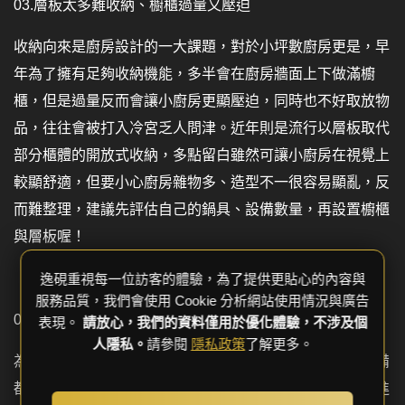
03.層板太多難收納、櫥櫃過量又壓迫
收納向來是廚房設計的一大課題，對於小坪數廚房更是，早
年為了擁有足夠收納機能，多半會在廚房牆面上下做滿櫥
櫃，但是過量反而會讓小廚房更顯壓迫，同時也不好取放物
品，往往會被打入冷宮乏人問津。近年則是流行以層板取代
部分櫃體的開放式收納，多點留白雖然可讓小廚房在視覺上
較顯舒適，但要小心廚房雜物多、造型不一很容易顯亂，反
而難整理，建議先評估自己的鍋具、設備數量，再設置櫥櫃
與層板喔！
逸硯重視每一位訪客的體驗，為了提供更貼心的內容與
服務品質，我們會使用 Cookie 分析網站使用情況與廣告
04.設備全擠在廚房，料理動線超級卡
表現。
請放心，我們的資料僅用於優化體驗，不涉及個
人隱私。
請參閱
隱私政策
了解更多。
為了擁有功能齊全的廚房，冰箱、烤箱、洗碗機等大小設備
都不放過，但是小廚房的空間十分有限，即使勉強通通擺進