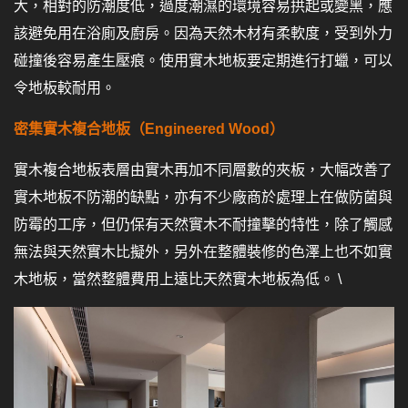
大，相對的防潮度低，過度潮濕的環境容易拱起或變黑，應
該避免用在浴廁及廚房。因為天然木材有柔軟度，受到外力
碰撞後容易產生壓痕。使用實木地板要定期進行打蠟，可以
令地板較耐用。
密集實木複合地板（Engineered Wood）
實木複合地板表層由實木再加不同層數的夾板，大幅改善了
實木地板不防潮的缺點，亦有不少廠商於處理上在做防菌與
防霉的工序，但仍保有天然實木不耐撞擊的特性，除了觸感
無法與天然實木比擬外，另外在整體裝修的色澤上也不如實
木地板，當然整體費用上遠比天然實木地板為低。 \