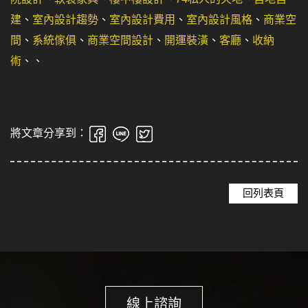
建
、
室內設計趨勢
、
室內設計費用
、
室內設計風格
、
商業空
間
、
系統傢俱
、
商業空間設計
、
開運裝潢
、
客廳
、
收納
術
、
、
將文章分享到：
回列表頁
線上諮詢