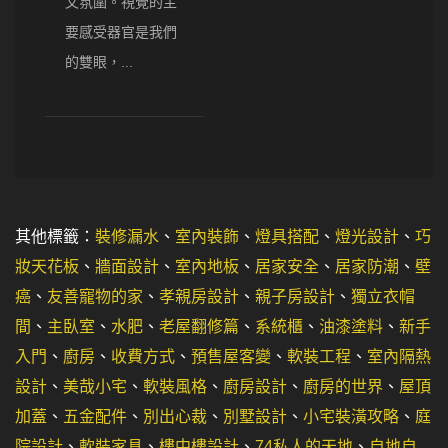
文氛圍。視覺的主
要感受器官是我們
的雙眼，...
其他標籤：
裝修漏水
、
室內裝飾
、
燈具搭配
、
燈光設計
、
巧
妝天花板
、
牆面設計
、
室內地板
、
居家安全
、
居家防潮
、
壁
癌
、
友善寵物的家
、
孝親房設計
、
親子房設計
、
獨立衣帽
間
、
主臥室
、
水肥
、
老屋翻修篇
、
系統櫃
、
油漆塗料
、
新手
入門
、
廚房
、
收費方式
、
預售屋客變
、
軟裝工程
、
室內隔熱
設計
、
美哉小宅
、
軟裝風格
、
廚房設計
、
廚房的世界
、
屋頂
加蓋
、
五金配件
、
別出心裁
、
別墅設計
、
小宅裝潢攻略
、
庭
院設計
、
軟裝家具
、
樓中樓設計
、
74私人的天地
、
自地自