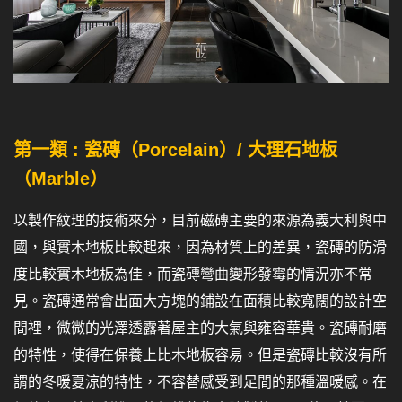
第一類 : 瓷磚（Porcelain）/ 大理石地板
（Marble）
以製作紋理的技術來分，目前磁磚主要的來源為義大利與中
國，與實木地板比較起來，因為材質上的差異，瓷磚的防滑
度比較實木地板為佳，而瓷磚彎曲變形發霉的情況亦不常
見。瓷磚通常會出面大方塊的鋪設在面積比較寬闊的設計空
間裡，微微的光澤透露著屋主的大氣與雍容華貴。瓷磚耐磨
的特性，使得在保養上比木地板容易。但是瓷磚比較沒有所
謂的冬暖夏涼的特性，不容替感受到足間的那種溫暖感。在