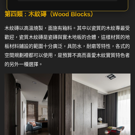
第四類 : 木紋磚（Wood Blocks）
木紋磚以高溫燒製，面施有釉料。其中以瓷質的木紋專最受
歡迎，瓷質木紋磚是瓷磚與實木地板的合體，這樣材質的地
板材料鋪設的範圍十分廣泛，具防水，耐磨等特性，各式的
空間規劃裡都可以使用，是預算不高而喜愛木紋實質特色者
的另外一種選擇。