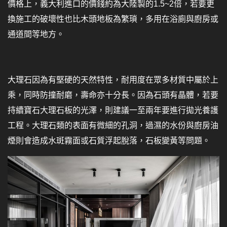
價格上，義大利進口的價錢約為大陸製的1.5~2倍，若要更
換施工的破壞性也比木頭地板為繁瑣，多用在浴廁與廚房或
通道間等地方。
大理石因為有堅硬的天然特性，耐用度在眾多材質中屬於上
乘，同時防撞耐磨，壽命亦十分長。因為石頭有晶體，若要
持續寶石大理石板的光澤，則建議一至兩年要進行拋光養護
工程。大理石類的表面有微細的孔洞，過濕的水份與廚房油
煙則會造成水斑霧面或石質浮起脫落，石板變黃等問題。