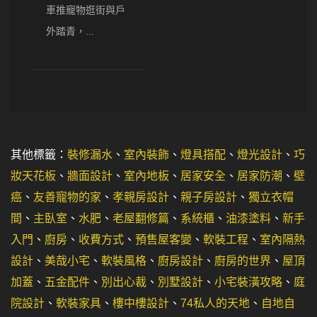
車推寵物逛街與戶
外踏青，...
其他標籤：
裝修漏水
、
室內裝飾
、
燈具搭配
、
燈光設計
、
巧
妝天花板
、
牆面設計
、
室內地板
、
居家安全
、
居家防潮
、
壁
癌
、
友善寵物的家
、
孝親房設計
、
親子房設計
、
獨立衣帽
間
、
主臥室
、
水肥
、
老屋翻修篇
、
系統櫃
、
油漆塗料
、
新手
入門
、
廚房
、
收費方式
、
預售屋客變
、
軟裝工程
、
室內隔熱
設計
、
美哉小宅
、
軟裝風格
、
廚房設計
、
廚房的世界
、
屋頂
加蓋
、
五金配件
、
別出心裁
、
別墅設計
、
小宅裝潢攻略
、
庭
院設計
、
軟裝家具
、
樓中樓設計
、
74私人的天地
、
自地自