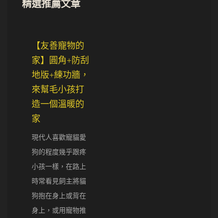
精選推薦文章
【友善寵物的
家】圓角+防刮
地版+練功牆，
來幫毛小孩打
造一個溫暖的
家
現代人喜歡寵貓愛
狗的程度幾乎跟疼
小孩一樣，在路上
時常看見飼主將貓
狗抱在身上或背在
身上，或用寵物推