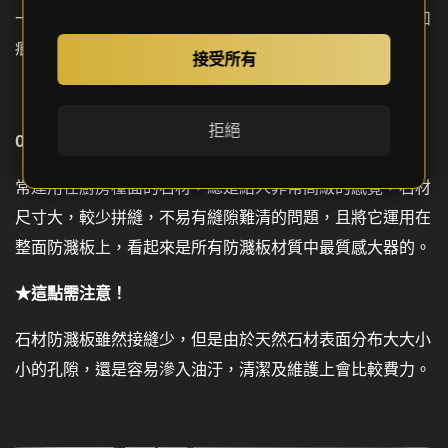
一久表面的刮痕會越來越明顯，不小心撞擊到可能會出現凹
痕，影響美觀。
接受所有
拒絕
04.石材防濺板，高級感滿分
常運用在廚房檯面的石材，總是給人非常高級的感覺，石材
尺寸大，較少拼縫，不易有縫隙難清的問題，且將它運用在
整面防濺板上，看起來是所有防濺板材質中最質感大器的。
★這點需注意！
石材防濺板雖然接縫少，但是由於天然石材表面分布大大小
小的孔隙，還是容易滲入油汙，清潔及維護上會比較費力。