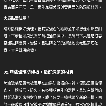
狀、花紋、圖案有百百種選擇，能為廚房增加不少趣味，而
且表面易清理，是一種能兼顧美觀與實用面的防濺板材質。
★這點需注意！
磁磚防濺板好清理，但其實淺色的磁磚並不如想像中那麼耐
髒，下廚後如果沒有即時把油汙擦掉，長時間下來還是很容
易讓磁磚變黃、變舊，且磁磚之間的縫隙也比較難清理確
實，容易藏污納垢。
02.烤漆玻璃防濺板，最好清潔的材質
烤漆玻璃是最常被運用在廚房防濺板的材質，優點是價格便
宜、一體成形、防火、有多種顏色能夠選擇，且沒有縫隙的
材質清潔起來相對容易，髒了只要一擦就跟全新的一樣，由
於一般玻璃可能會被堅硬物撞擊導致受損，通常會以鋼化玻