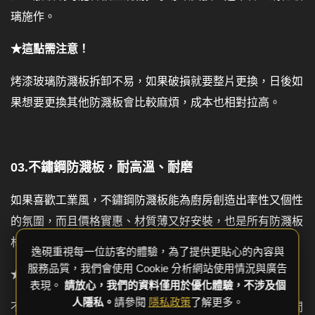
璃施作。
★這點需注意！
烤漆玻璃防濺板拆卸不易，如果破損就要整片更換，日後如
果想要更換其他防濺板會比較麻煩，成本也相對拉高。
03.不鏽鋼防濺板，耐高溫、耐磨
如果喜歡工業風，不鏽鋼防濺板能為廚房創造出率性又個性
的氛圍，而且價格實惠、材質薄又好安裝，也是所有防濺板
材質中最好清潔、最耐高溫的，實用性相當高。
逸硯重視每一位訪客的體驗，為了提供更貼心的內容與
服務品質，我們會使用 Cookie 分析網站使用情況與廣告
★這點需注意！
表現。
請放心，我們的資料僅用於優化體驗，不涉及個
人隱私。
請參閱
隱私政策
了解更多。
不鏽鋼防濺板外型單調，樣式變化少，且材質不耐刮，時間