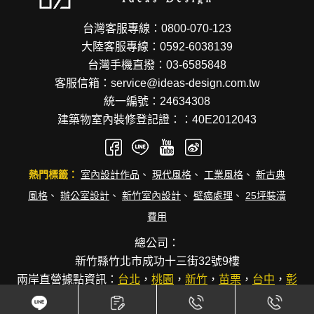
台灣客服專線：0800-070-123
大陸客服專線：0592-6038139
台灣手機直撥：03-6585848
客服信箱：service@ideas-design.com.tw
統一編號：24634308
建築物室內裝修登記證：：40E2012043
熱門標籤：
室內設計作品
、
現代風格
、
工業風格
、
新古典
風格
、
辦公室設計
、
新竹室內設計
、
壁癌處理
、
25坪裝潢
費用
總公司：
新竹縣竹北市成功十三街32號9樓
兩岸直營據點資訊：
台北
，
桃園
，
新竹
，
苗栗
，
台中
，
彰
化
，
台南
，
高雄
，
廈門